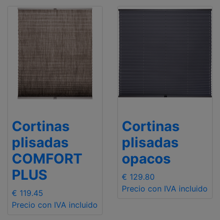
Cortinas
Cortinas
plisadas
plisadas
COMFORT
opacos
PLUS
€ 129.80
Precio con IVA incluido
€ 119.45
Precio con IVA incluido