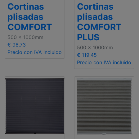
Cortinas
Cortinas
plisadas
plisadas
COMFORT
COMFORT
PLUS
500 x 1000mm
€ 98.73
500 x 1000mm
Precio con IVA incluido
€ 119.45
Precio con IVA incluido