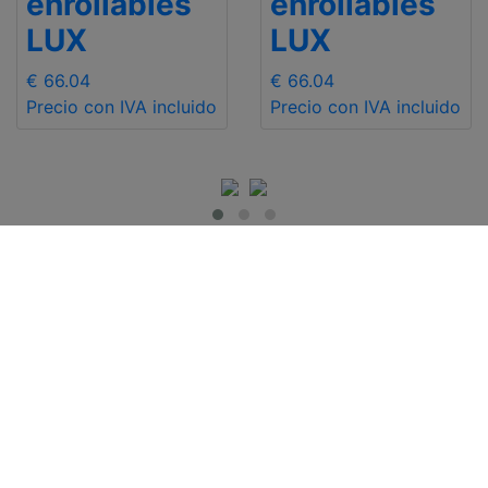
enrollables
enrollables
LUX
LUX
€ 66.04
€ 66.04
Precio con IVA incluido
Precio con IVA incluido
INFO DE INTERÉS
Contact Us
Entrega
Enviar Mail
Devoluciones y
+48 881 333 794
reembolsos
office@clickforblind