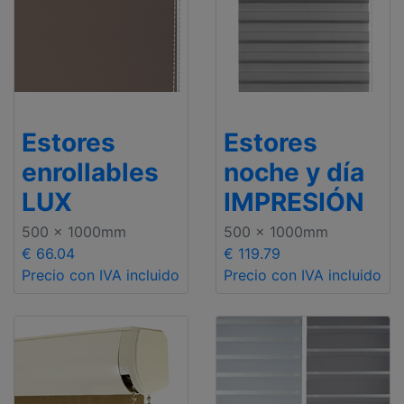
Estores
Estores
enrollables
noche y día
LUX
IMPRESIÓN
500 x 1000mm
500 x 1000mm
€ 66.04
€ 119.79
Precio con IVA incluido
Precio con IVA incluido