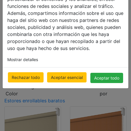
ESTORES ENROLLABLES
funciones de redes sociales y analizar el tráfico.
Además, compartimos información sobre el uso que
Estores Enrollables de Tejido
haga del sitio web con nuestros partners de redes
Estores Enrollables Opacos
sociales, publicidad y análisis web, quienes pueden
Estores Noche y Día
combinarla con otra información que les haya
Estores enrollables a medida
proporcionado o que hayan recopilado a partir del
Estores enrollables baratos
uso que haya hecho de sus servicios.
CORTINAS VERTICALES
Mostrar detalles
CORTINAS PLISADAS
Rechazar todo
Aceptar esencial
Aceptar todo
Todos Categorías
Filtrar
Dimensiones
Ordenar
Color
por
Estores enrollables baratos