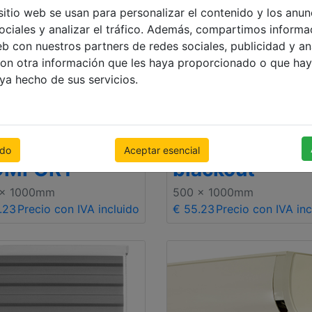
sitio web se usan para personalizar el contenido y los anun
ociales y analizar el tráfico. Además, compartimos informa
eb con nuestros partners de redes sociales, publicidad y an
on otra información que les haya proporcionado o que hay
aya hecho de sus servicios.
tores
Estores
rollables
enrollables
odo
Aceptar esencial
OMFORT
blackout
 x 1000mm
500 x 1000mm
.23
Precio con IVA incluido
€ 55.23
Precio con IVA inc