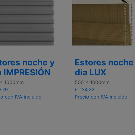
tores noche y
Estores noche
a IMPRESIÓN
día LUX
 x 1000mm
500 x 1000mm
9.79
€ 134.22
io con IVA incluido
Precio con IVA incluido