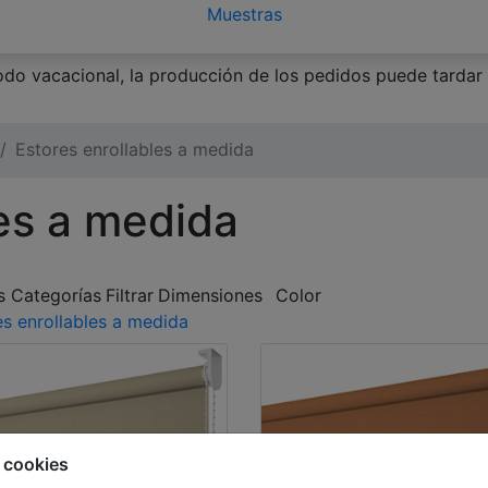
Muestras
do vacacional, la producción de los pedidos puede tardar 
Estores enrollables a medida
les a medida
s Categorías
Filtrar
Dimensiones
Color
es enrollables a medida
 cookies