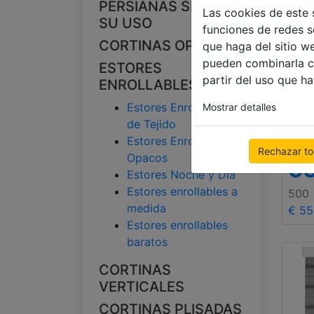
PERSIANAS SEGÚN
Las cookies de este 
SU USO
funciones de redes s
CORTINAS OPACAS
que haga del sitio w
pueden combinarla c
ESTORES
partir del uso que h
ENROLLABLES
Estores Enrollables
Mostrar detalles
Es
de Tejido
Estores Enrollables
en
Rechazar t
Opacos
C
Estores Noche y Día
Estores enrollables a
500
medida
€ 55
Estores enrollables
baratos
CORTINAS
VERTICALES
CORTINAS PLISADAS