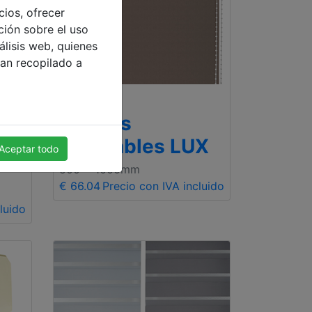
cios, ofrecer
ción sobre el uso
álisis web, quienes
an recopilado a
Estores
enrollables LUX
Aceptar todo
500 x 1000mm
€ 66.04
Precio con IVA incluido
luido