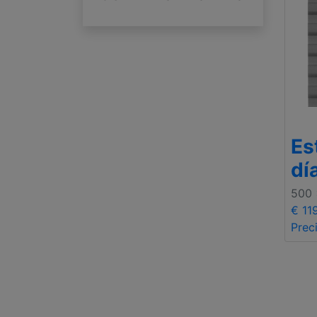
Es
dí
500
€ 11
Prec