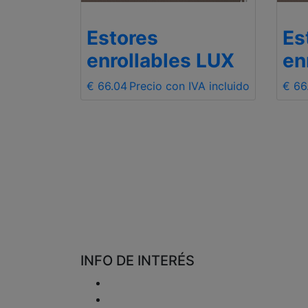
Estores
Es
 LUX
enrollables LUX
en
VA incluido
€ 66.04
Precio con IVA incluido
€ 66
INFO DE INTERÉS
Entrega
Devoluciones y reembolsos