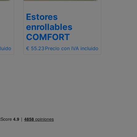
Estores
Estor
enrollables
enrol
COMFORT
COM
luido
€ 55.23
Precio con IVA incluido
€ 55.23
Pr