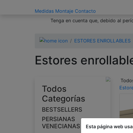
Medidas
Montaje
Contacto
Tenga en cuenta que, debido al perío
ESTORES ENROLLABLES
Estores enrollab
Todo
Todos
Estor
Categorías
BESTSELLERS
PERSIANAS
VENECIANAS
Esta página web usa