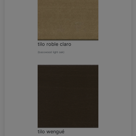
tilo roble claro
(basswood light oak)
tilo wengué