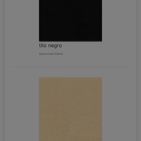
tilo negro
(basswood black)