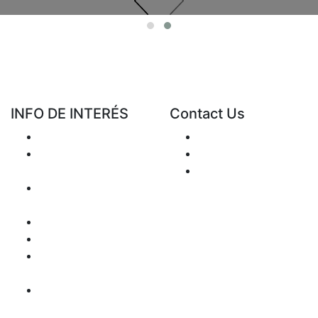
INFO DE INTERÉS
Contact Us
Entrega
Enviar Mail
Devoluciones y
+48 881 333 794
reembolsos
office@clickforblind
Política de
s.com
Privacidad
Disclaimer
Cuestión del IVA
Payment
Information
Mapa del sitio