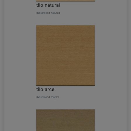
tilo natural
(basswood natural)
tilo arce
(basswood maple)