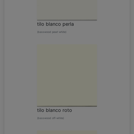
tilo blanco perla
(basswood pearl white)
tilo blanco roto
(basswood off-white)