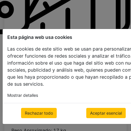
Esta página web usa cookies
Página de pedido de muestras
Las cookies de este sitio web se usan para personalizar
ofrecer funciones de redes sociales y analizar el tráf
Color De La Cinta
información sobre el uso que haga del sitio web con nu
sociales, publicidad y análisis web, quienes pueden co
scalerilla de cuerda
25mm
38mm
que les haya proporcionado o que hayan recopilado a p
de sus servicios.
Mostrar detalles
próximo paso
Rechazar todo
Aceptar esencial
Peso Aproximado: 1.7 kg