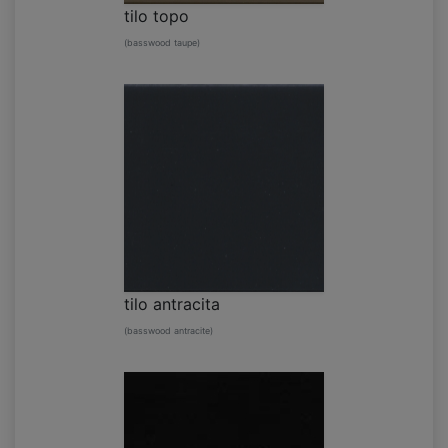
tilo topo
(basswood taupe)
tilo antracita
(basswood antracite)