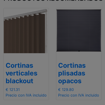
Cortinas
Cortinas
verticales
plisadas
blackout
opacos
€ 121.31
€ 129.80
Precio con IVA incluido
Precio con IVA incluido