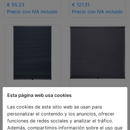
€ 55.23
€ 121.31
Precio con IVA incluido
Precio con IVA incluido
Cortinas
Cortinas
Esta página web usa cookies
plisadas
plisadas
Las cookies de este sitio web se usan para
personalizar el contenido y los anuncios, ofrecer
doble
opacos
funciones de redes sociales y analizar el tráfico.
opacos
500 x 1000mm
Además, compartimos información sobre el uso que