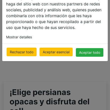
€ 129.80
haga del sitio web con nuestros partners de redes
500 x 1000mm
Precio con IVA incluido
sociales, publicidad y análisis web, quienes pueden
€ 147.26
combinarla con otra información que les haya
Precio con IVA incluido
proporcionado o que hayan recopilado a partir del
uso que haya hecho de sus servicios.
Mostrar detalles
Rechazar todo
Aceptar esencial
Aceptar todo
¡Elige persianas
opacas y disfruta del