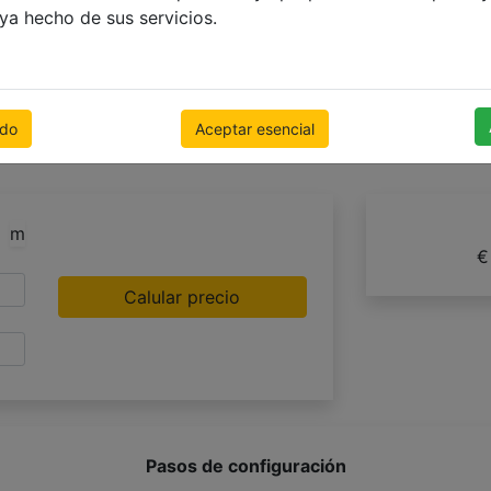
aya hecho de sus servicios.
odo
Aceptar esencial
+2
20
m
€
Calular precio
Pasos de configuración