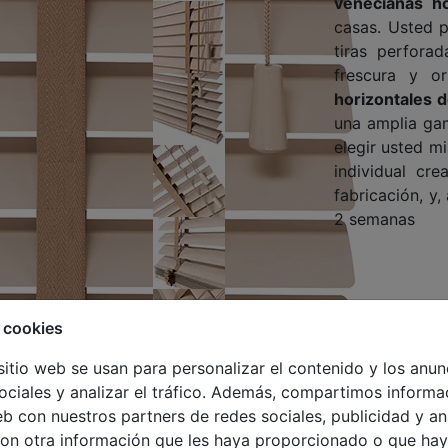
venecianas ho
casas. Usted p
tiras perfora
frescura y or
horizontales d
una amplia gam
elegir usted m
individual cr
fabricación, y
2 semanas
 cookies
sitio web se usan para personalizar el contenido y los anun
ociales y analizar el tráfico. Además, compartimos informa
eb con nuestros partners de redes sociales, publicidad y an
on otra información que les haya proporcionado o que hay