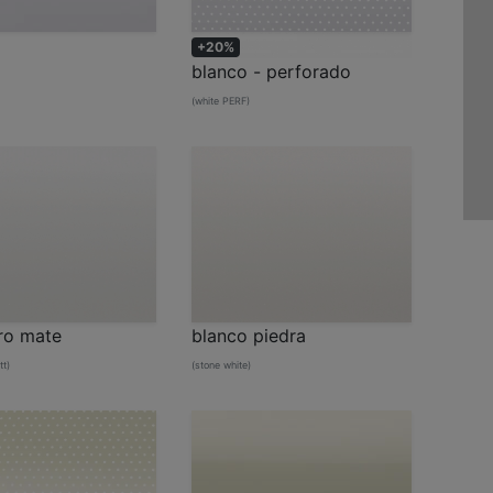
+20%
blanco - perforado
(white PERF)
ro mate
blanco piedra
tt)
(stone white)