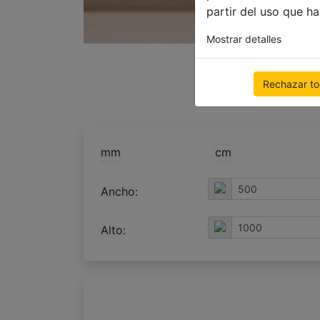
partir del uso que h
Mostrar detalles
utilizar la configuración
Rechazar t
mm
cm
Ancho:
Alto: