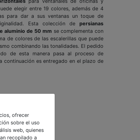
rizontales
para ventanales de oficinas y
uede elegir entre 19 colores, además de 4
das para dar a sus ventanas un toque de
iginalidad. Esta colección de
persianas
e aluminio
de
50 mm
se complementa con
a de colores de las escalerillas que puede
ismo combinando las tonalidades. El pedido
eado de esta manera pasa al proceso de
, a continuación es entregado en el plazo de
cios, ofrecer
ción sobre el uso
álisis web, quienes
an recopilado a