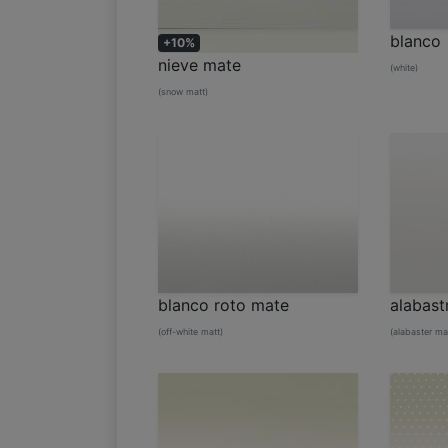
blanco
+10%
nieve mate
(white)
(snow matt)
blanco roto mate
alabast
(off-white matt)
(alabaster ma