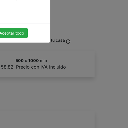
Aceptar todo
España
/08/2026-24/08/2026
en tu casa
500
x
1000
mm
 58.82
Precio con IVA incluido