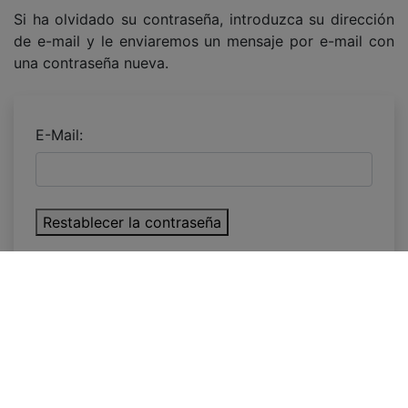
Si ha olvidado su contraseña, introduzca su dirección
de e-mail y le enviaremos un mensaje por e-mail con
una contraseña nueva.
E-Mail:
Restablecer la contraseña
INFO DE INTERÉS
Contact Us
Entrega
Enviar Mail