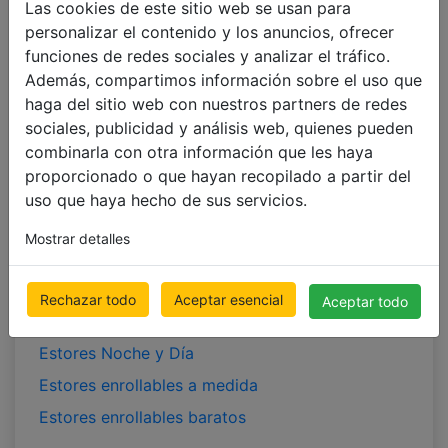
Persianas para la sala de estar
Las cookies de este sitio web se usan para
personalizar el contenido y los anuncios, ofrecer
Persianas para la cocina
funciones de redes sociales y analizar el tráfico.
Persianas para el baño
Además, compartimos información sobre el uso que
haga del sitio web con nuestros partners de redes
CORTINAS OPACAS
sociales, publicidad y análisis web, quienes pueden
Estores Enrollables Opacos
combinarla con otra información que les haya
proporcionado o que hayan recopilado a partir del
Cortinas Verticales Opacos
uso que haya hecho de sus servicios.
Cortinas Plisadas Opacos
Mostrar detalles
ESTORES ENROLLABLES
Estores Enrollables de Tejido
Rechazar todo
Aceptar esencial
Aceptar todo
Estores Enrollables Opacos
Estores Noche y Día
Estores enrollables a medida
Estores enrollables baratos