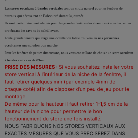
Les stores occultant à bandes verticales
sont un choix naturel pour les fenêtres de
bureaux qui nécessitent de l’obscurité durant la journée.
Ils sont particulièrement adaptés pour les grandes fenêtres des chambres à coucher, en les
protégeant des rayons du soleil levant.
Toute grande fenêtre qui exige une occultation totale trouvera en
nos persiennes
occultantes
une solution bon marché.
Pour les fenêtres de petites dimensions, nous vous conseillons de choisir un store occultant
à bandes verticales de 89mm.
PRISE DES MESURES
: Si vous souhaitez installer votre
store vertical à l’intérieur de la niche de la fenêtre, il
faut retirer quelques mm (par exemple 4mm de
chaque coté) afin de disposer d’un peu de jeu pour le
montage.
De même pour la hauteur il faut retirer
1-1,5 cm
de la
hauteur de la niche pour permettre le bon
fonctionnement du store une fois installé.
NOUS FABRIQUONS NOS STORES VERTICAUX AUX
EXACTES MESURES QUE VOUS PRECISEREZ DANS