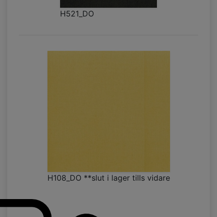
H521_DO
H108_DO **slut i lager tills vidare