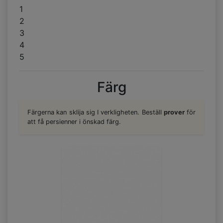
1
2
3
4
5
Färg
Färgerna kan sklija sig I verkligheten. Beställ
prover
för
att få persienner i önskad färg.