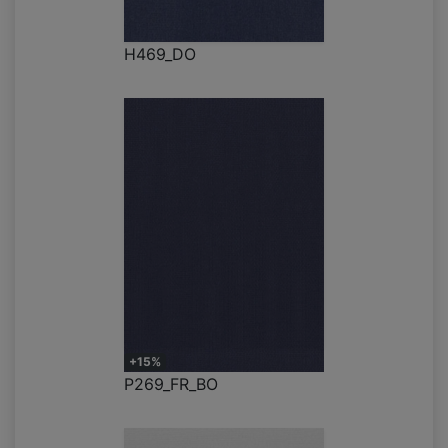
H469_DO
+15%
P269_FR_BO