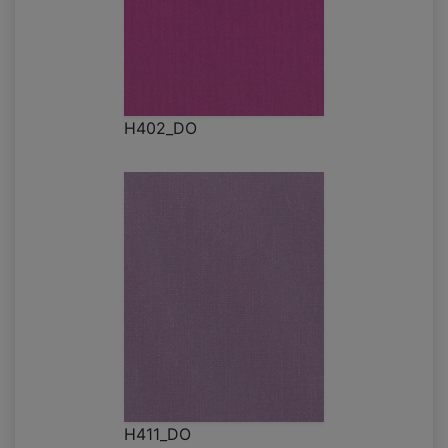
H402_DO
H411_DO