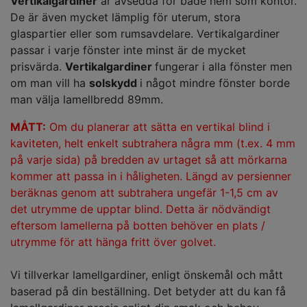
Vertikalgardiner
är avsedda för både hem som kontor.
De är även mycket lämplig för uterum, stora
glaspartier eller som rumsavdelare. Vertikalgardiner
passar i varje fönster inte minst är de mycket
prisvärda.
Vertikalgardiner
fungerar i alla fönster men
om man vill ha
solskydd
i något mindre fönster borde
man välja lamellbredd 89mm.
MÅTT:
Om du planerar att sätta en vertikal blind i
kaviteten, helt enkelt subtrahera några mm (t.ex. 4 mm
på varje sida) på bredden av urtaget så att mörkarna
kommer att passa in i håligheten. Längd av persienner
beräknas genom att subtrahera ungefär
1-1,5 cm
av
det utrymme de upptar blind. Detta är nödvändigt
eftersom lamellerna på botten behöver en plats /
utrymme för att hänga fritt över golvet.
Vi tillverkar lamellgardiner, enligt önskemål och mått
baserad på din beställning. Det betyder att du kan få