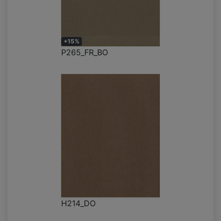
+15%
P265_FR_BO
H214_DO