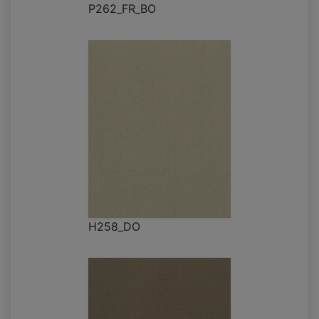
P262_FR_BO
H258_DO