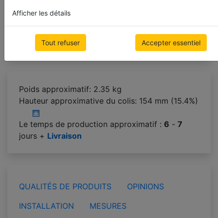
Afficher les détails
L'étape suivante
Tout refuser
Accepter essentiel
Poids approximatif: 2.35 kg
Hauteur approximative du colis:
154 mm (15.4%)
Le temps de production approximatif :
6
-
7
jours +
Livraison
QUALITÉS DE PRODUITS
OPINIONS
INSTALLATION
MESURES