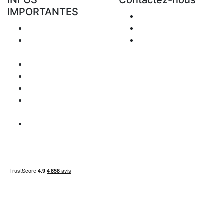
INFOS
Contactez-nous
IMPORTANTES
Envoyer Mail
Livraison
+48 881 333 794
Retours &
office@clickforblind
Remboursement
s.com
Confidentialité
Disclaimer
Question de TVA
Information
paiement
Carte du site