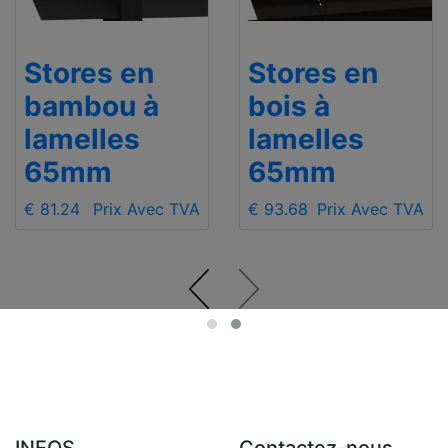
Stores en
Stores en
bambou à
bois à
lamelles
lamelles
65mm
65mm
€ 81.24
Prix Avec TVA
€ 93.68
Prix Avec TVA