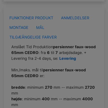
FUNKTIONER PRODUKT
ANMELDELSER
MONTAGE
MÅL
TILGÆÅNGELIGE FARVER
Anslået Tid Produktion
persienner faux-wood
65mm CEDRO
: fra
6
til
7
arbejdsdage. +
Levering fra 2-4 days, se:
Levering
Min./maks. mål til
persienner faux-wood
65mm CEDRO
er:
bredde
: minimum
270
mm -- maximum
2720
mm
højde
: minimum
400
mm -- maximum
4000
mm