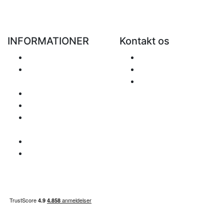
INFORMATIONER
Kontakt os
Levering
Send Mail
Returvarer og
+48 881 333 799
tilbagebetalinger
office@clickforblind
Privathedspolitik
s.com
Disclaimer
Spørgsmål
angående MOMS
Betalings info
Sitemap