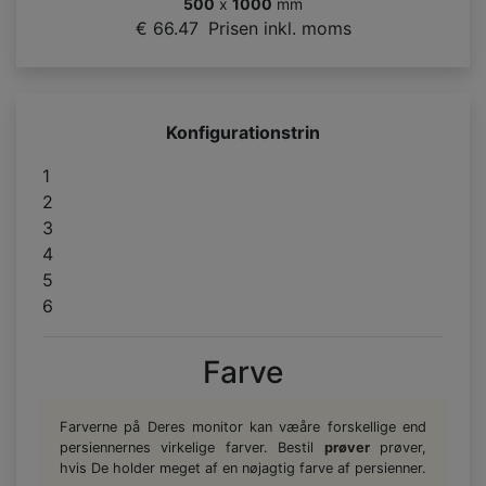
500
x
1000
mm
€ 66.47
Prisen inkl. moms
Konfigurationstrin
1
2
3
4
5
6
Farve
Farverne på Deres monitor kan væåre forskellige end
persiennernes virkelige farver. Bestil
prøver
prøver,
hvis De holder meget af en nøjagtig farve af persienner.