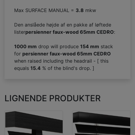
Max SURFACE MANUAL =
3.8
mkw
Den anslåede højde af en pakke af løftede
lister
persienner faux-wood 65mm CEDRO
:
1000 mm
drop will produce
154
mm
stack
for
persienner faux-wood 65mm CEDRO
when raised including the headrail - [ this
equals
15.4
% of the blind's drop. ]
LIGNENDE PRODUKTER