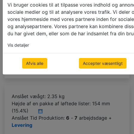
Prøveordresite
Vi bruger cookies til at tilpasse vores indhold og annoncer
sociale medier og til at analysere vores trafik. Vi dele
vores hjemmeside med vores partnere inden for sociale
Farve af bånd
og analysepartnere. Vores partnere kan kombinere diss
du har givet dem, eller som de har indsamlet fra din bru
brug en snorstige
25mm
38mm
Vis detaljer
Afvis alle
Accepter væsentligt
Næste skridt
Anslået væågt: 2.35 kg
Højde af en pakke af løftede lister:
154 mm
(15.4%)
Anslået Tid Produktion:
6
-
7
arbejdsdage +
Levering