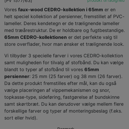
[Pv 1577/63]
produkt til rådighed
Vores
faux-wood CEDRO-kollektion i 65mm
er en
helt speciel kollektion af persienner, fremstillet af PVC-
lameller. Deres kendetegn er de trælignende lameller
med træårestruktur. De er holdbare og fugtbestandige.
65mm CEDRO-kollektionen
er det perfekte valg til
store overflader, hvor man ønsker et trælignende look.
Vi tilbyder 3 specielle farver i vores CEDRO-kollektion
samt muligheden for tilvalg af stofbånd. Du kan vælge
blandt to typer af stofbånd til vores
65mm
persienner
: 25 mm (25 farver) og 38 mm (26 farver).
Da dette produkt fremstilles efter mål, kan du også
vælge placeringen af vippemekanismen og snor,
topkasse-type, sideføring, fastgørelse af bundskinne
samt skørtbræt. Du kan derudover vælge mellem flere
forskellige farver og typer af monteringsbeslag (f.eks.
sort eller hvid).
Danmark