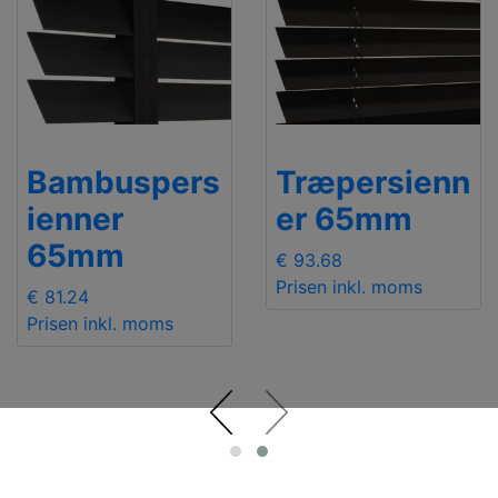
Bambuspers
Træpersienn
ienner
er 65mm
65mm
€ 93.68
Prisen inkl. moms
€ 81.24
Prisen inkl. moms