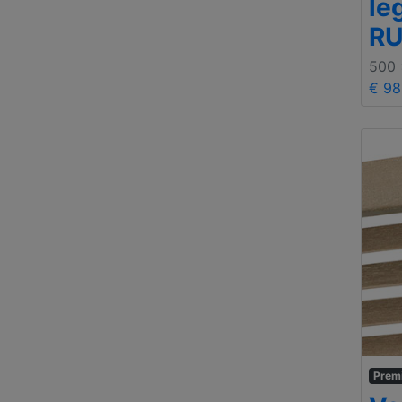
le
RU
500
€ 98
Prem