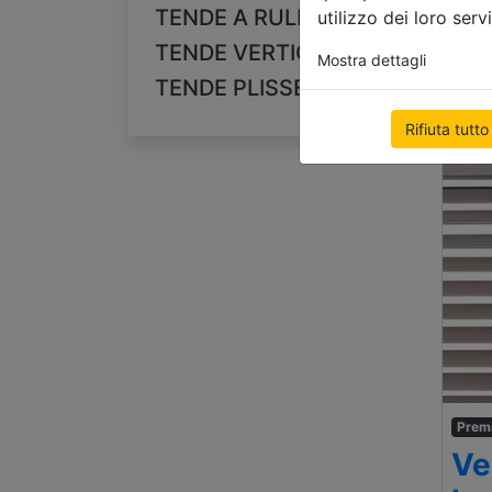
500
TENDE A RULLO
utilizzo dei loro servi
€ 88
TENDE VERTICALI
Mostra dettagli
TENDE PLISSETTATE
Rifiuta tutto
Prem
Ve