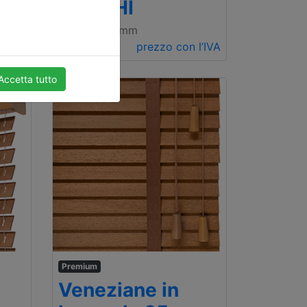
ABACHI
l’IVA
500 x 1000mm
€ 101.20
prezzo con l’IVA
Accetta tutto
Premium
Veneziane in