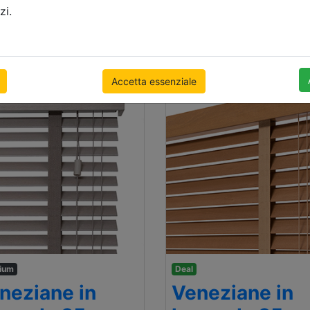
 x 1000mm
500 x 1000mm
zi.
.38
prezzo con l’IVA
€ 93.68
prezzo con 
Accetta essenziale
ium
Deal
neziane in
Veneziane in