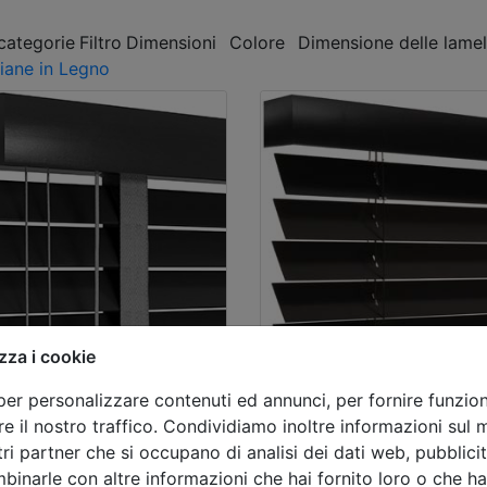
 categorie
Filtro
Dimensioni
Colore
Dimensione delle lamel
iane in Legno
zza i cookie
eller
Bestseller
per personalizzare contenuti ed annunci, per fornire funziona
neziane in
Veneziane in
e il nostro traffico. Condividiamo inoltre informazioni sul mo
tri partner che si occupano di analisi dei dati web, pubblicit
gno da 50mm
legno da 65m
binarle con altre informazioni che hai fornito loro o che h