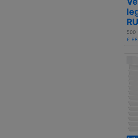
Ve
le
RU
500
€ 98