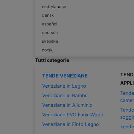
nederlandse
dansk
español
deutsch
svenska
norsk
Tutti categorie
TEND
TENDE VENEZIANE
APPL
Veneziane in Legno
Tende
Veneziane in Bambu
camer
Veneziane in Alluminio
Tende
Veneziane PVC Faux-Wood
soggi
Veneziane in Finto Legno
Tende