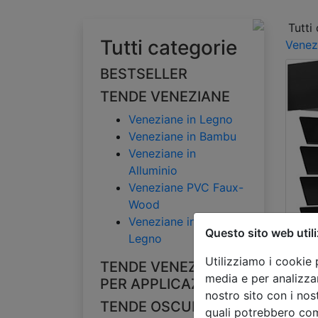
Tutti
Tutti categorie
Venez
BESTSELLER
TENDE VENEZIANE
Veneziane in Legno
Veneziane in Bambu
Veneziane in
Alluminio
Veneziane PVC Faux-
Wood
Veneziane in Finto
Questo sito web utili
Legno
Bests
Utilizziamo i cookie 
TENDE VENEZIANE
Ve
media e per analizzar
PER APPLICAZIONE
nostro sito con i nos
le
TENDE OSCURANTI
quali potrebbero com