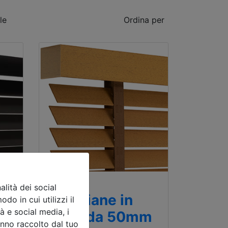
le
Ordina per
Bestseller
lità dei social
Veneziane in
do in cui utilizzi il
à e social media, i
m
legno da 50mm
anno raccolto dal tuo