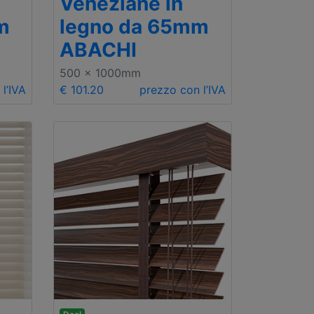
Veneziane in
m
legno da 65mm
ABACHI
500 x 1000mm
l’IVA
€ 101.20
prezzo con l’IVA