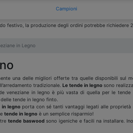
Campioni
o festivo, la produzione degli ordini potrebbe richiedere 2-3
eziane in Legno
gno
nte una delle migliori offerte tra quelle disponibili sul m
all’arredamento tradizionale.
Le tende in legno
sono realizza
de veneziane in legno è più vasta di quella per le tende 
elle tende in legno finto.
 in legno
porta con sé tanti vantaggi legati alle proprietà
re
tende in legno
è un semplice risparmio!
stre
tende baswood
sono igeniche e facili na installare. I