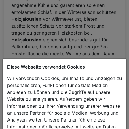
angenehme Kühle und garantieren so einen
erholsamen Schlaf. In der Wintersaison schützen
Holzjalousien
vor Wärmeverlust, bieten
zusätzlichen Schutz vor starkem Frost und
tragen zu geringeren Heizkosten bei.
Holzjalousien
eignen sich besonders gut für
Balkontüren, bei denen aufgrund der großen
Fensterfläche die meiste Wärme aus dem Raum
entweicht.
Diese Webseite verwendet Cookies
Wir verwenden Cookies, um Inhalte und Anzeigen zu
Innenjalousien aus
personalisieren, Funktionen für soziale Medien
anbieten zu können und die Zugriffe auf unsere
Holz
– eine Zierde für
Website zu analysieren. Außerdem geben wir
jedes Interieur
Informationen zu Ihrer Verwendung unserer Website
an unsere Partner für soziale Medien, Werbung und
Innenjalousien aus Holz
gehören nicht umsonst
Analysen weiter. Unsere Partner führen diese
zu den beliebtesten Arten von Fensterjalousien.
Informationen möglicherweise mit weiteren Daten