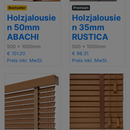
Bestseller
Premium
Holzjalousie
Holzjalousie
n 50mm
n 35mm
ABACHI
RUSTICA
500 x 1000mm
500 x 1000mm
€ 101.20
€ 98.31
Preis inkl. MwSt.
Preis inkl. MwSt.