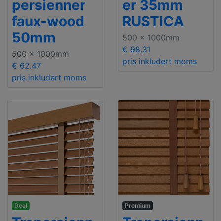
persienner
er 35mm
faux-wood
RUSTICA
50mm
500 x 1000mm
€ 98.31
500 x 1000mm
pris inkludert moms
€ 62.47
pris inkludert moms
Deal
Premium