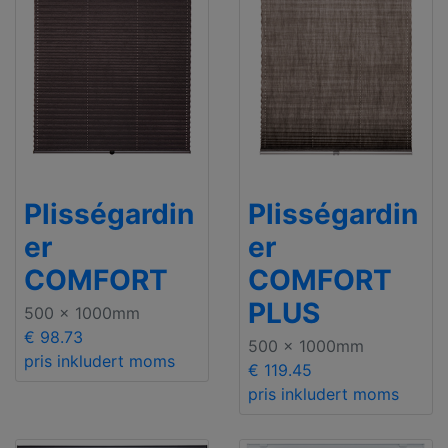
Plisségardin
Plisségardin
er
er
COMFORT
COMFORT
PLUS
500 x 1000mm
€ 98.73
500 x 1000mm
pris inkludert moms
€ 119.45
pris inkludert moms