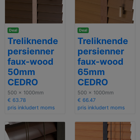
Deal
Deal
Treliknende
Treliknende
persienner
persienner
faux-wood
faux-wood
50mm
65mm
CEDRO
CEDRO
500 x 1000mm
500 x 1000mm
€ 63.78
€ 66.47
pris inkludert moms
pris inkludert moms