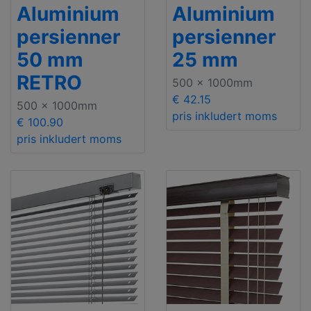
Aluminium
Aluminium
persienner
persienner
50 mm
25 mm
RETRO
500 x 1000mm
€ 42.15
500 x 1000mm
pris inkludert moms
€ 100.90
pris inkludert moms