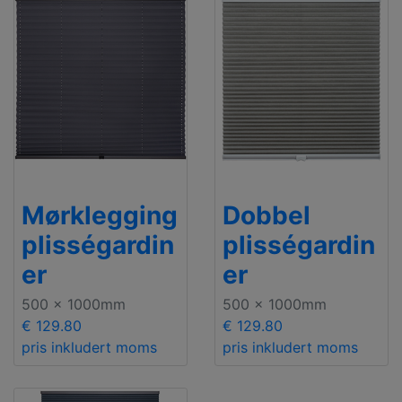
Mørklegging
Dobbel
plisségardin
plisségardin
er
er
500 x 1000mm
500 x 1000mm
€ 129.80
€ 129.80
pris inkludert moms
pris inkludert moms