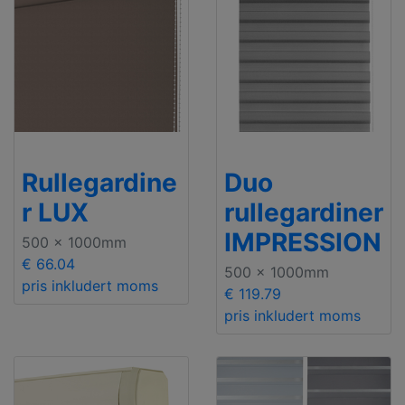
Rullegardine
Duo
r LUX
rullegardiner
IMPRESSION
500 x 1000mm
€ 66.04
500 x 1000mm
pris inkludert moms
€ 119.79
pris inkludert moms