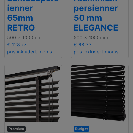
ienner
persienner
65mm
50 mm
RETRO
ELEGANCE
500 x 1000mm
500 x 1000mm
€ 128.77
€ 68.33
pris inkludert moms
pris inkludert moms
Premium
Budget