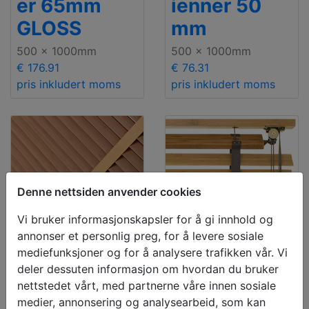
er 65mm
ienner 50
GLOSS
mm
500 x 1000mm
500 x 1000mm
€ 176.91
€ 76.31
pris inkludert moms
pris inkludert moms
Denne nettsiden anvender cookies
Vi bruker informasjonskapsler for å gi innhold og
annonser et personlig preg, for å levere sosiale
mediefunksjoner og for å analysere trafikken vår. Vi
Premium
deler dessuten informasjon om hvordan du bruker
Bambuspers
Bambuspers
nettstedet vårt, med partnerne våre innen sosiale
medier, annonsering og analysearbeid, som kan