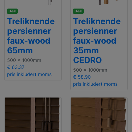
Deal
Deal
Treliknende
Treliknende
persienner
persienner
faux-wood
faux-wood
65mm
35mm
CEDRO
500 x 1000mm
€ 63.37
500 x 1000mm
pris inkludert moms
€ 58.90
pris inkludert moms