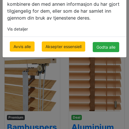
ienner
ienner
kombinere den med annen informasjon du har gjort
25mm LUX
50mm
tilgjengelig for dem, eller som de har samlet inn
RETRO
gjennom din bruk av tjenestene deres.
500 x 1000mm
€ 83.94
500 x 1000mm
Vis detaljer
pris inkludert moms
€ 126.87
pris inkludert moms
Avvis alle
Aksepter essensiell
Godta alle
Premium
Deal
Bambuspers
Aluminium