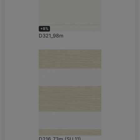
+8%
D321_98m
D216_73m (SU_11)