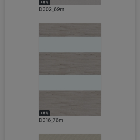
+8%
D302_69m
+8%
D316_76m