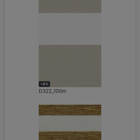
+8%
D322_100m