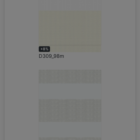
+8%
D309_98m