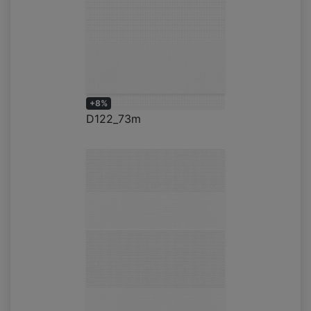
+8%
D122_73m