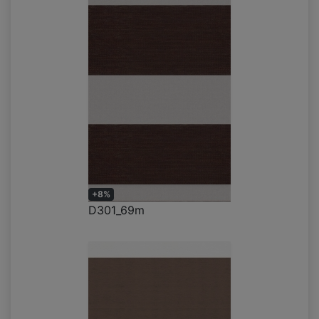
+8%
D301_69m