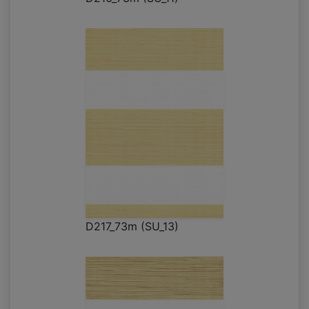
D217_73m (SU_13)