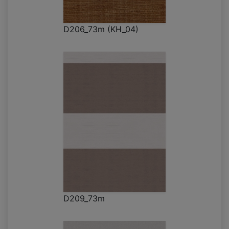
D206_73m (KH_04)
D209_73m