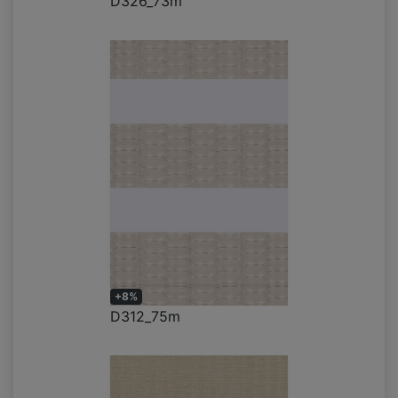
D326_73m
+8%
D312_75m