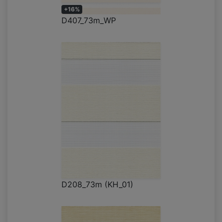
+16%
D407_73m_WP
D208_73m (KH_01)