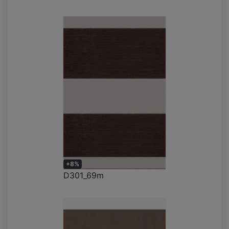
+8%
D301_69m