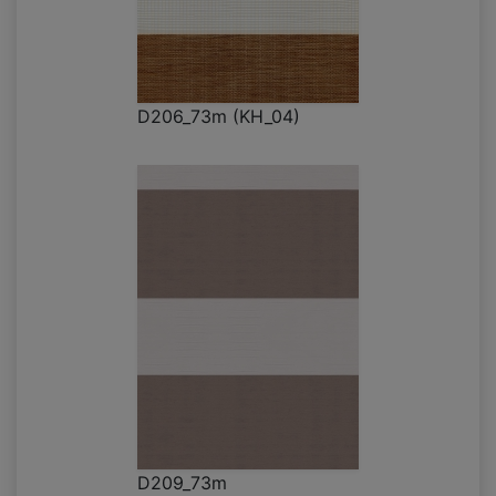
D206_73m (KH_04)
D209_73m