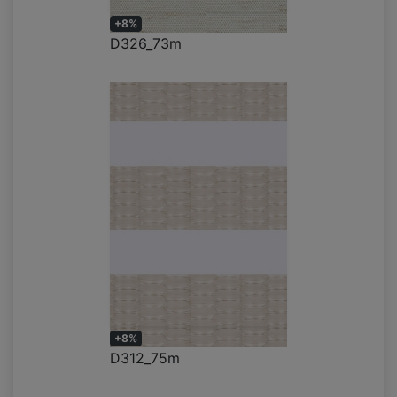
+8%
D326_73m
+8%
D312_75m