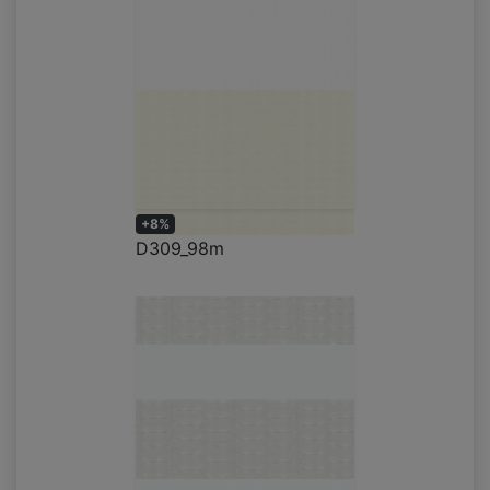
+8%
D309_98m