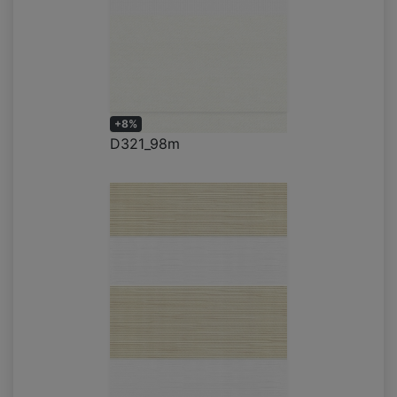
+8%
D321_98m