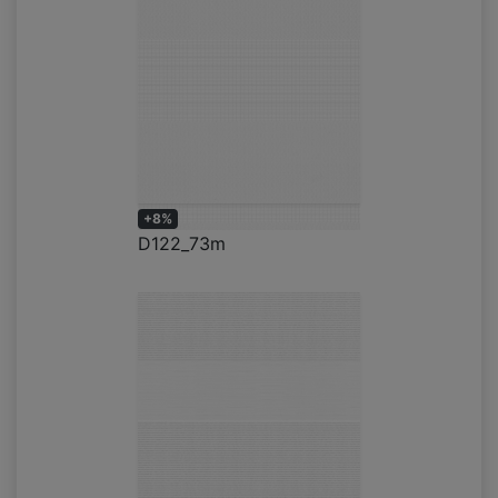
+8%
D122_73m