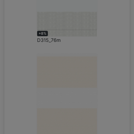
+8%
D315_76m