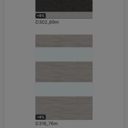
+8%
D302_69m
+8%
D316_76m