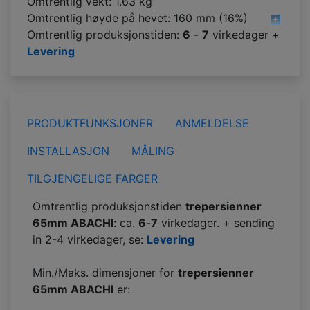
Omtrentlig vekt: 1.63 kg
Omtrentlig høyde på hevet:
160 mm (16%)
Omtrentlig produksjonstiden:
6
-
7
virkedager +
Levering
PRODUKTFUNKSJONER
ANMELDELSE
INSTALLASJON
MÅLING
TILGJENGELIGE FARGER
Omtrentlig produksjonstiden
trepersienner
65mm ABACHI
: ca.
6
-
7
virkedager. + sending
in 2-4 virkedager, se:
Levering
Min./Maks. dimensjoner for
trepersienner
65mm ABACHI
er: