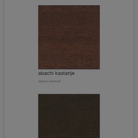
abachi kastanje
(abachi chestnut)