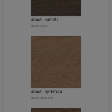
abachi valnøtt
(abachi walnut)
abachi hyttefuru
(abachi cottage pine)