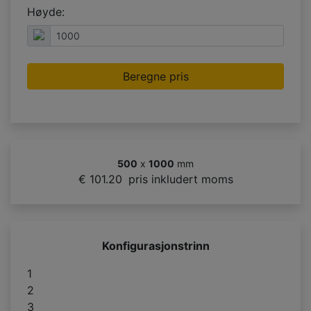
Høyde:
Beregne pris
500
x
1000
mm
€ 101.20
pris inkludert moms
Konfigurasjonstrinn
1
2
3