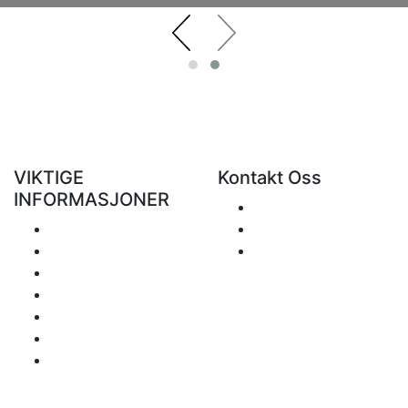
VIKTIGE
Kontakt Oss
INFORMASJONER
Send
Levering
+48 881 333 799
Retur og refusjon
office@clickforblind
Personvern
s.com
Fraskrivelse
Hva med moms?
Betalings info
Områdekart