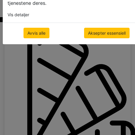
tjenestene deres.
(abachi black)
Vis detaljer
Avvis alle
Aksepter essensiell