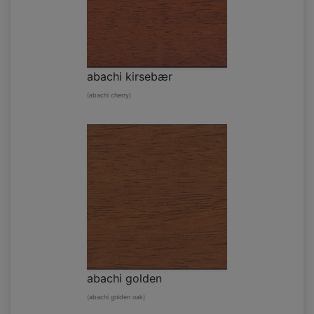
abachi kirsebær
(abachi cherry)
abachi golden
(abachi golden oak)