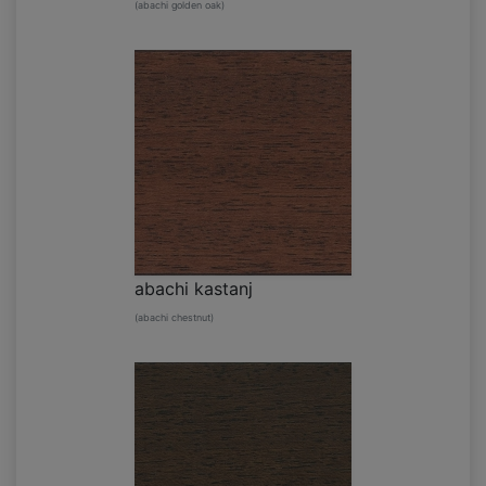
(abachi golden oak)
abachi kastanj
(abachi chestnut)