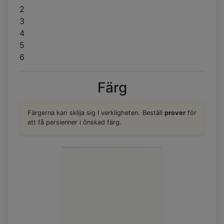
2
3
4
5
6
Färg
Färgerna kan sklija sig I verkligheten. Beställ
prover
för
att få persienner i önskad färg.