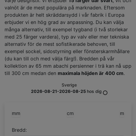
varje designstil. Vi erbjuder
15 färger där svart
, vit och
valnöt är de mest populära på marknaden. Eftersom
produkten är helt skräddarsydd i vår fabrik i Europa
erbjuder vi en hög grad av anpassning. Du kan välja
många alternativ, till exempel tygband (i två storlekar
med 25 färger vardera), typ av valv eller mer tekniska
alternativ för de mest sofistikerade behoven, till
exempel sockel, sidostyrning eller fönsterskarmhållare
(du kan till och med välja färg!). Bredden på vår
kollektion av 65 mm abachi persienner i trä kan nå upp
till 300 cm medan den
maximala höjden är 400 cm
.
Sverige
2026-08-21-2026-08-25
hos dig
mm
cm
m
Bredd: