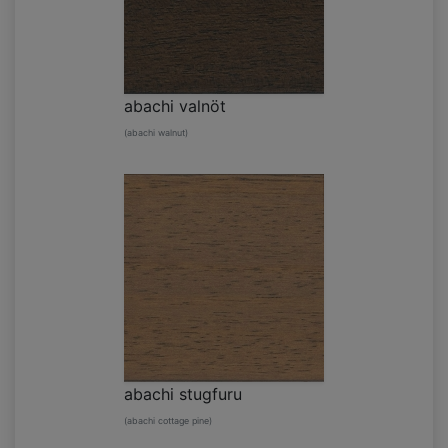
abachi valnöt
(abachi walnut)
abachi stugfuru
(abachi cottage pine)