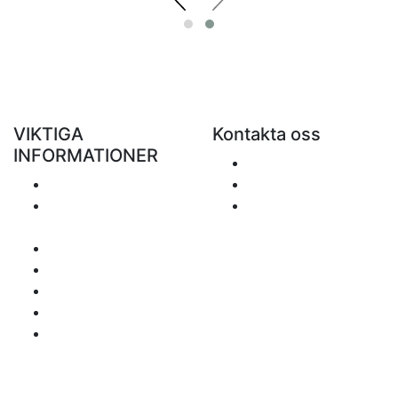
VIKTIGA
Kontakta oss
INFORMATIONER
Skicka ett e-mail
Porto
+48 881 333 799
Returer och
office@clickforblind
återbetalningar
s.com
Personuppgiftspolicy
Ansvarsfriskrivning
Frågor om moms
Betalningssätt
Sidan inehåller