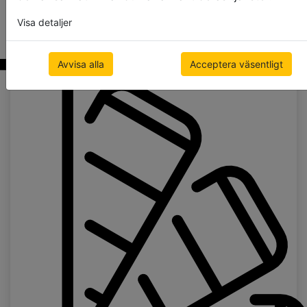
abachi svart
Visa detaljer
(abachi black)
Avvisa alla
Acceptera väsentligt