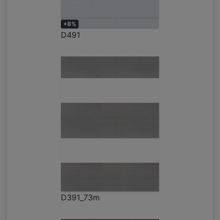
+8%
D491
D391_73m