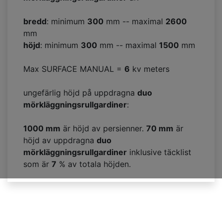
bredd
: minimum
300
mm -- maximal
2600
mm
höjd
: minimum
300
mm -- maximal
1500
mm
Max SURFACE MANUAL =
6
kv meters
ungefärlig höjd på uppdragna
duo
mörkläggningsrullgardiner
:
1000 mm
är höjd av persienner.
70
mm
är
höjd av uppdragna
duo
mörkläggningsrullgardiner
inklusive täcklist
som är
7
% av totala höjden.