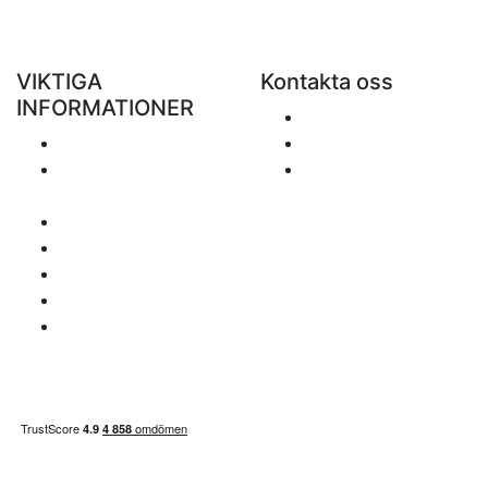
VIKTIGA
Kontakta oss
INFORMATIONER
Skicka ett e-mail
Porto
+48 881 333 799
Returer och
office@clickforblind
återbetalningar
s.com
Personuppgiftspolicy
Ansvarsfriskrivning
Frågor om moms
Betalningssätt
Sidan inehåller