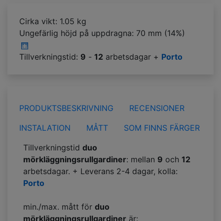
Cirka vikt: 1.05 kg
Ungefärlig höjd på uppdragna:
70 mm (14%)
Tillverkningstid:
9
-
12
arbetsdagar +
Porto
PRODUKTSBESKRIVNING
RECENSIONER
INSTALATION
MÅTT
SOM FINNS FÄRGER
Tillverkningstid
duo
mörkläggningsrullgardiner
: mellan
9
och
12
arbetsdagar. + Leverans 2-4 dagar, kolla:
Porto
min./max. mått för
duo
mörkläggningsrullgardiner
är: