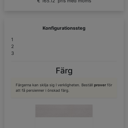
€ 165.12
pris med moms
Konfigurationssteg
1
2
3
Färg
Färgerna kan sklija sig I verkligheten. Beställ
prover
för
att få persienner i önskad färg.