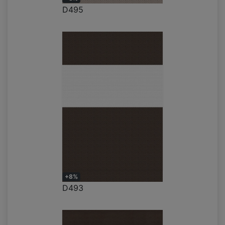
D495
+8%
D493