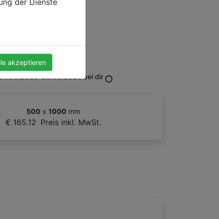
zung der Dienste
lle akzeptieren
Deutschland
24.08.2026-28.08.2026
bei dir
500
x
1000
mm
€ 165.12
Preis inkl. MwSt.