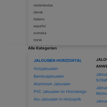
nederlandse
dansk
italiano
español
svenska
norsk
Alle Kategorien
JALO
JALOUSIEN HORIZONTAL
ANW
Holzjalousien
Jalous
Bambusjalousien
Schla
Aluminium Jalousien
Jalous
PVC Jalousien im Holzdesign
Wohn
Alu-Jalousien in Holzoptik
Jalous