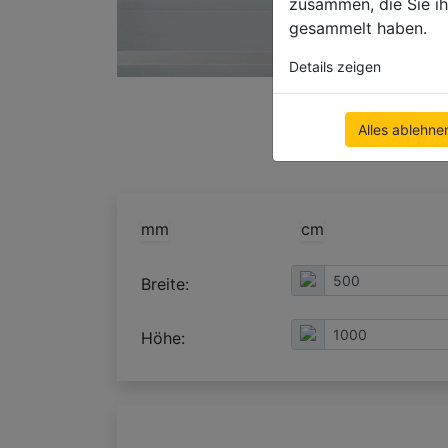
zusammen, die Sie ih
gesammelt haben.
Details zeigen
Alles ablehne
mm
cm
Breite:
Höhe: