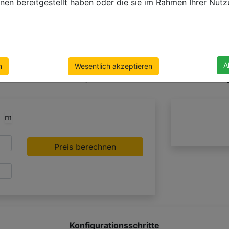
nen bereitgestellt haben oder die sie im Rahmen Ihrer Nut
A
n
Wesentlich akzeptieren
+1
m
Preis berechnen
Konfigurationsschritte