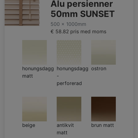
Alu persienner
50mm SUNSET
500 x 1000mm
€ 58.82
pris med moms
honungsdagg
honungsdagg
ostron
matt
-
perforerad
beige
antikvit
brun matt
matt