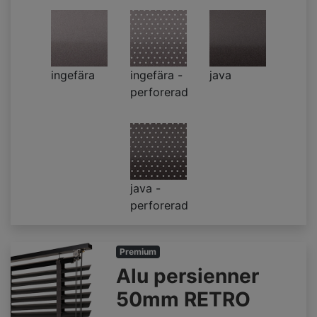
ingefära
ingefära -
java
perforerad
java -
perforerad
Premium
Alu persienner
50mm RETRO