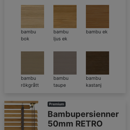
bambu
bambu
bambu ek
bok
ljus ek
bambu
bambu
bambu
rökgrått
taupe
kastanj
Premium
Bambupersienner
50mm RETRO