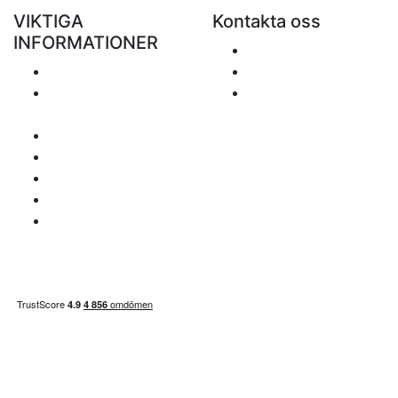
VIKTIGA
Kontakta oss
INFORMATIONER
Skicka ett e-mail
Porto
+48 881 333 799
Returer och
office@clickforblind
återbetalningar
s.com
Personuppgiftspolicy
Ansvarsfriskrivning
Frågor om moms
Betalningssätt
Sidan inehåller