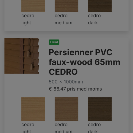
cedro
cedro
cedro
light
medium
dark
Deal
Persienner PVC
faux-wood 65mm
CEDRO
500 x 1000mm
€ 66.47
pris med moms
cedro
cedro
cedro
light
medium
dark