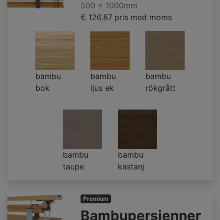
500 x 1000mm
€ 126.87
pris med moms
bambu
bambu
bambu
bok
ljus ek
rökgrått
bambu
bambu
taupe
kastanj
Premium
Bambupersienner