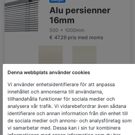
Alu persienner
16mm
500 x 1000mm
€ 47.29
pris med moms
Denna webbplats använder cookies
elfenben
majssilke
Vi använder enhetsidentifierare för att anpassa
innehållet och annonserna till användarna,
tillhandahålla funktioner för sociala medier och
Persienner PVC
analysera vår trafik. Vi vidarebefordrar även sådana
faux-wood 50mm
identifierare och annan information från din enhet till
de sociala medier och annons- och analysföretag som
500 x 1000mm
vi samarbetar med. Dessa kan i sin tur kombinera
€ 62.47
pris med moms
informationen med annan information som du har