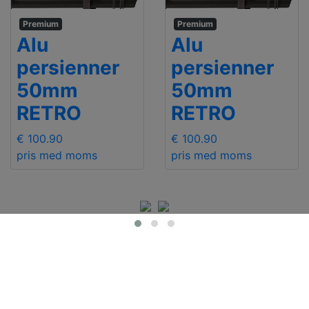
Premium
Premium
Alu
Alu
persienner
persienner
50mm
50mm
RETRO
RETRO
€ 100.90
€ 100.90
pris med moms
pris med moms