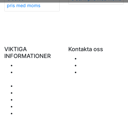
pris med moms
VIKTIGA
Kontakta oss
INFORMATIONER
Skicka ett e-mail
Porto
+48 881 333 799
Returer och
office@clickforblind
återbetalningar
s.com
Personuppgiftspolicy
Ansvarsfriskrivning
Frågor om moms
Betalningssätt
Sidan inehåller