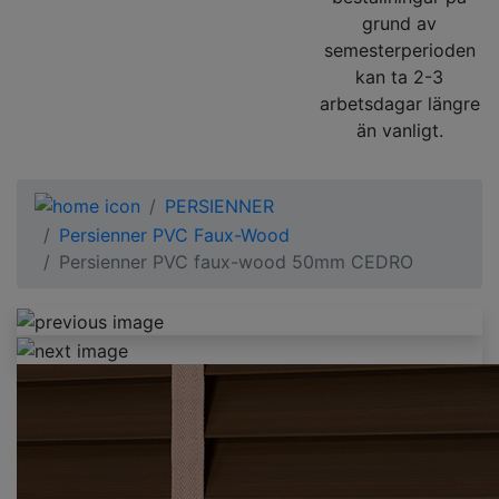
grund av
semesterperioden
kan ta 2-3
arbetsdagar längre
än vanligt.
PERSIENNER
Persienner PVC Faux-Wood
Persienner PVC faux-wood 50mm CEDRO