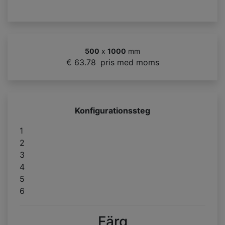
500
x
1000
mm
€ 63.78
pris med moms
Konfigurationssteg
1
2
3
4
5
6
Färg