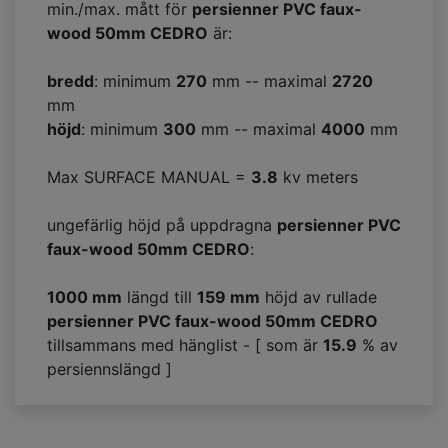
min./max. mått för
persienner PVC faux-
wood 50mm CEDRO
är:
bredd
: minimum
270
mm -- maximal
2720
mm
höjd
: minimum
300
mm -- maximal
4000
mm
Max SURFACE MANUAL =
3.8
kv meters
ungefärlig höjd på uppdragna
persienner PVC
faux-wood 50mm CEDRO
:
1000 mm
längd till
159
mm
höjd av rullade
persienner PVC faux-wood 50mm CEDRO
tillsammans med hänglist - [ som är
15.9
% av
persiennslängd ]