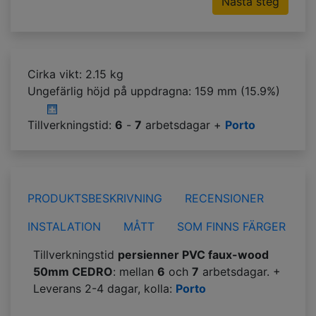
Nästa steg
Cirka vikt: 2.15 kg
Ungefärlig höjd på uppdragna:
159 mm (15.9%)
Tillverkningstid:
6
-
7
arbetsdagar +
Porto
PRODUKTSBESKRIVNING
RECENSIONER
INSTALATION
MÅTT
SOM FINNS FÄRGER
Tillverkningstid
persienner PVC faux-wood
50mm CEDRO
: mellan
6
och
7
arbetsdagar. +
Leverans 2-4 dagar, kolla:
Porto