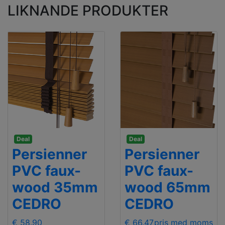
LIKNANDE PRODUKTER
Deal
Deal
Persienner
Persienner
PVC faux-
PVC faux-
wood 35mm
wood 65mm
CEDRO
CEDRO
€ 58.90
€ 66.47
pris med moms