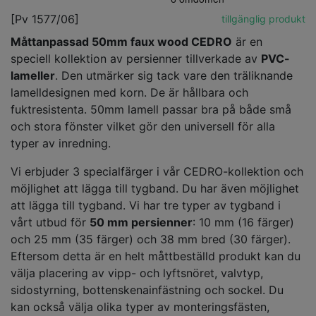
[Pv 1577/06]
tillgänglig produkt
Måttanpassad 50mm faux wood CEDRO
är en
speciell kollektion av persienner tillverkade av
PVC-
lameller
. Den utmärker sig tack vare den träliknande
lamelldesignen med korn. De är hållbara och
fuktresistenta. 50mm lamell passar bra på både små
och stora fönster vilket gör den universell för alla
typer av inredning.
Vi erbjuder 3 specialfärger i vår CEDRO-kollektion och
möjlighet att lägga till tygband. Du har även möjlighet
att lägga till tygband. Vi har tre typer av tygband i
vårt utbud för
50 mm persienner
: 10 mm (16 färger)
och 25 mm (35 färger) och 38 mm bred (30 färger).
Eftersom detta är en helt måttbeställd produkt kan du
välja placering av vipp- och lyftsnöret, valvtyp,
sidostyrning, bottenskenainfästning och sockel. Du
kan också välja olika typer av monteringsfästen,