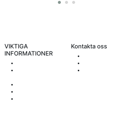
VIKTIGA
Kontakta oss
INFORMATIONER
Skicka ett e-mail
Porto
+48 881 333 799
Returer och
office@clickforblind
återbetalningar
s.com
Personuppgiftspolicy
Ansvarsfriskrivning
Frågor om moms
Betalningssätt
Sidan inehåller