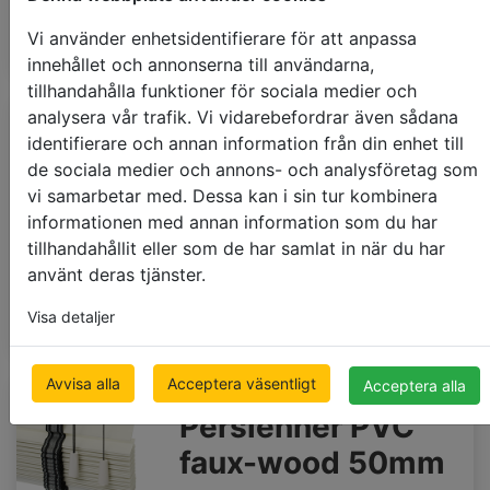
orange
sienna
matt
Vi använder enhetsidentifierare för att anpassa
innehållet och annonserna till användarna,
tillhandahålla funktioner för sociala medier och
Budget
analysera vår trafik. Vi vidarebefordrar även sådana
Alu persienner
identifierare och annan information från din enhet till
de sociala medier och annons- och analysföretag som
16mm
vi samarbetar med. Dessa kan i sin tur kombinera
500 x 1000mm
informationen med annan information som du har
€ 47.29
pris med moms
tillhandahållit eller som de har samlat in när du har
använt deras tjänster.
Visa detaljer
Avvisa alla
Acceptera väsentligt
Acceptera alla
Persienner PVC
faux-wood 50mm