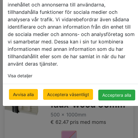
innehållet och annonserna till användarna,
Budget
tillhandahålla funktioner för sociala medier och
Alu persienner
analysera vår trafik. Vi vidarebefordrar även sådana
16mm
identifierare och annan information från din enhet till
de sociala medier och annons- och analysföretag som
500 x 1000mm
vi samarbetar med. Dessa kan i sin tur kombinera
€ 47.29
pris med moms
informationen med annan information som du har
tillhandahållit eller som de har samlat in när du har
använt deras tjänster.
Visa detaljer
Persienner PVC
Avvisa alla
Acceptera väsentligt
Acceptera alla
faux-wood 50mm
500 x 1000mm
€ 62.47
pris med moms