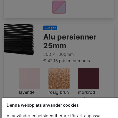
Budget
Alu persienner
25mm
500 x 1000mm
€ 42.15
pris med moms
lavendel
rosig brun
mörkröd
rouge
- nu
matt
matt
ljusare
Denna webbplats använder cookies
Vi använder enhetsidentifierare för att anpassa