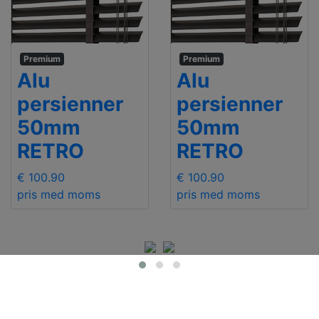
Premium
Premium
Alu
Alu
persienner
persienner
50mm
50mm
RETRO
RETRO
€ 100.90
€ 100.90
pris med moms
pris med moms