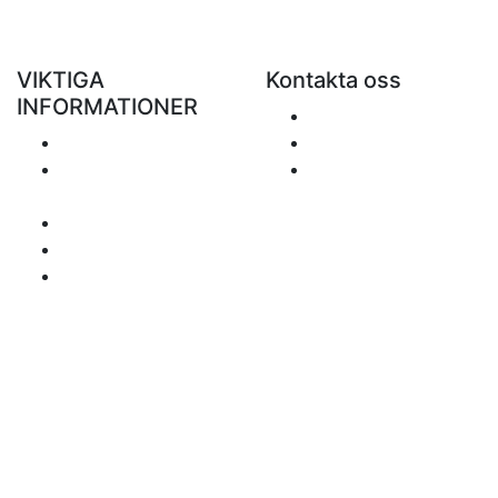
VIKTIGA
Kontakta oss
INFORMATIONER
Skicka ett e-mail
Porto
+48 881 333 799
Returer och
office@clickforblind
återbetalningar
s.com
Personuppgiftspolicy
Ansvarsfriskrivning
Frågor om moms
Betalningssätt
Sidan inehåller