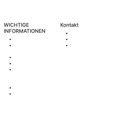
WICHTIGE
Kontakt
INFORMATIONEN
E-Mail senden
Versand
+49 151 7051 0074
Rückgabe &
office@clickforblind
Erstattung
s.com
Datenschutz
Haftungsausschluss
Mehrwertsteuer
Betreffende
Fragen
Zahlungsweise
Seitenübersicht