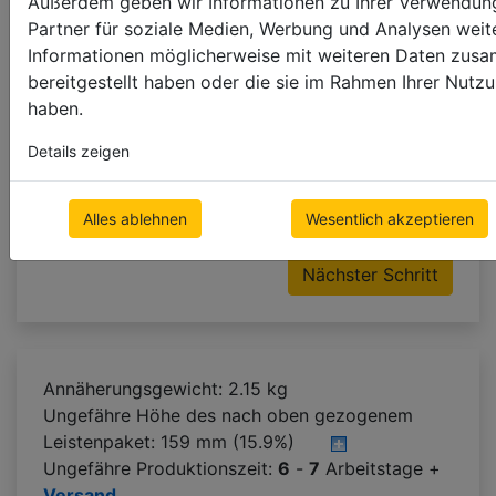
Außerdem geben wir Informationen zu Ihrer Verwendung
Partner für soziale Medien, Werbung und Analysen weite
Bandfarbe
Informationen möglicherweise mit weiteren Daten zusa
bereitgestellt haben oder die sie im Rahmen Ihrer Nut
haben.
nur Leiterschnur
10mm
25mm
Details zeigen
38mm
Alles ablehnen
Wesentlich akzeptieren
Nächster Schritt
Annäherungsgewicht: 2.15 kg
Ungefähre Höhe des nach oben gezogenem
Leistenpaket:
159 mm (15.9%)
Ungefähre Produktionszeit:
6
-
7
Arbeitstage +
Versand