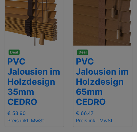
Deal
Deal
PVC
PVC
Jalousien im
Jalousien im
Holzdesign
Holzdesign
35mm
65mm
CEDRO
CEDRO
€ 58.90
€ 66.47
Preis inkl. MwSt.
Preis inkl. MwSt.