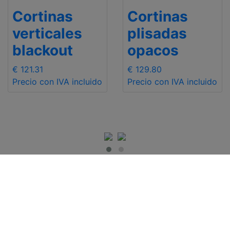
Cortinas
Cortinas
verticales
plisadas
blackout
opacos
€ 121.31
€ 129.80
Precio con IVA incluido
Precio con IVA incluido
INFO DE INTERÉS
Contact Us