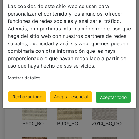
€ 55.23
Precio con IVA incluido
Las cookies de este sitio web se usan para
personalizar el contenido y los anuncios, ofrecer
funciones de redes sociales y analizar el tráfico.
Además, compartimos información sobre el uso que
haga del sitio web con nuestros partners de redes
B651_BO_DO
B602_BO
B650_BO_DO
sociales, publicidad y análisis web, quienes pueden
combinarla con otra información que les haya
proporcionado o que hayan recopilado a partir del
uso que haya hecho de sus servicios.
Mostrar detalles
B652_BO_DO
B603_BO
B604_BO
Rechazar todo
Aceptar esencial
Aceptar todo
B605_BO
B606_BO
Z014_BO_DO