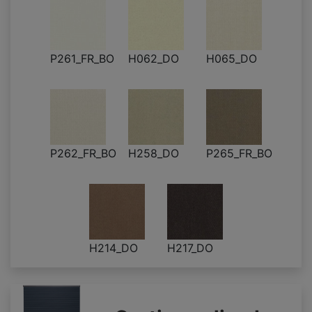
P261_FR_BO
H062_DO
H065_DO
P262_FR_BO
H258_DO
P265_FR_BO
H214_DO
H217_DO