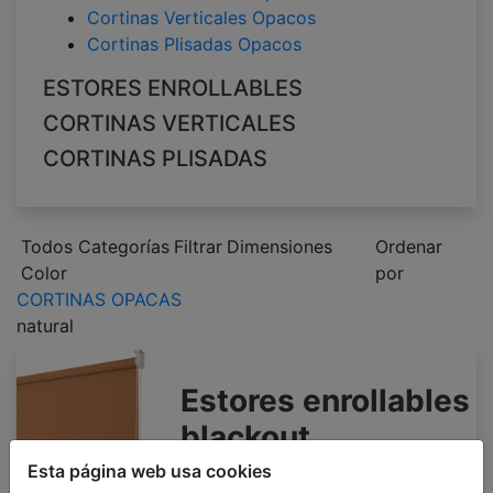
Cortinas Verticales Opacos
Cortinas Plisadas Opacos
ESTORES ENROLLABLES
CORTINAS VERTICALES
CORTINAS PLISADAS
Todos Categorías
Filtrar
Dimensiones
Ordenar
Color
por
CORTINAS OPACAS
natural
Estores enrollables
blackout
Esta página web usa cookies
500 x 1000mm