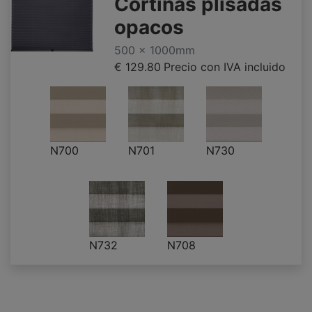
Cortinas plisadas
opacos
500 x 1000mm
€ 129.80
Precio con IVA incluido
N700
N701
N730
N732
N708