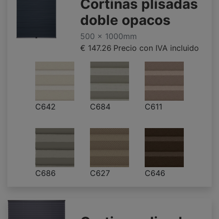
Cortinas plisadas
doble opacos
500 x 1000mm
€ 147.26
Precio con IVA incluido
C642
C684
C611
C686
C627
C646