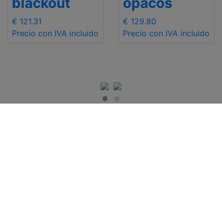
blackout
opacos
€ 121.31
€ 129.80
Precio con IVA incluido
Precio con IVA incluido
INFO DE INTERÉS
Contact Us
Entrega
Enviar Mail
Devoluciones y
+48 881 333 794
reembolsos
office@clickforblind