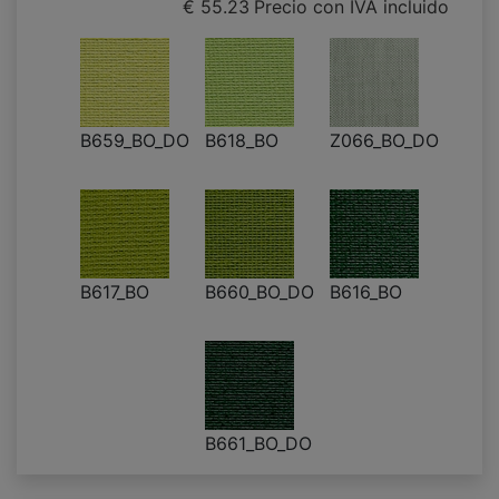
€ 55.23
Precio con IVA incluido
B659_BO_DO
B618_BO
Z066_BO_DO
B617_BO
B660_BO_DO
B616_BO
B661_BO_DO