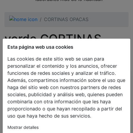
CORTINAS OPACAS
verde CORTINAS
Esta página web usa cookies
OPACAS
Las cookies de este sitio web se usan para
personalizar el contenido y los anuncios, ofrecer
funciones de redes sociales y analizar el tráfico.
Todos Categorías
Además, compartimos información sobre el uso que
haga del sitio web con nuestros partners de redes
BESTSELLERS
sociales, publicidad y análisis web, quienes pueden
combinarla con otra información que les haya
PERSIANAS VENECIANAS
proporcionado o que hayan recopilado a partir del
PERSIANAS SEGÚN SU USO
uso que haya hecho de sus servicios.
CORTINAS OPACAS
Mostrar detalles
Estores Enrollables Opacos