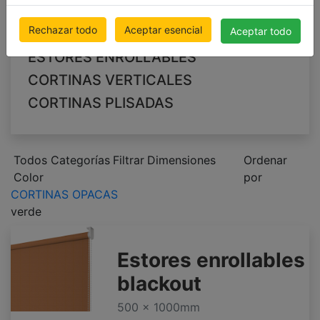
Cortinas Verticales Opacos
Cortinas Plisadas Opacos
Rechazar todo
Aceptar esencial
Aceptar todo
ESTORES ENROLLABLES
CORTINAS VERTICALES
CORTINAS PLISADAS
Todos Categorías
Filtrar
Dimensiones
Ordenar
Color
por
CORTINAS OPACAS
verde
Estores enrollables
blackout
500 x 1000mm