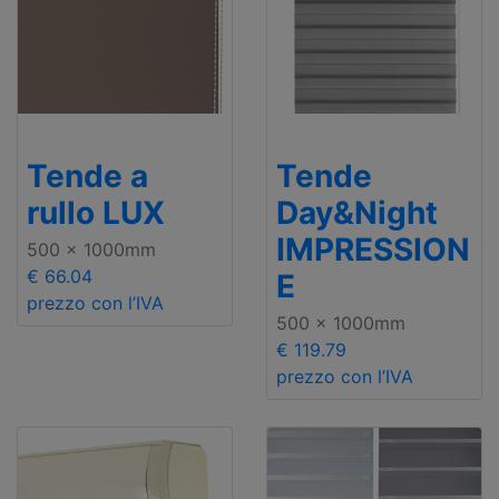
Tende a
Tende
rullo LUX
Day&Night
IMPRESSION
500 x 1000mm
€ 66.04
E
prezzo con l’IVA
500 x 1000mm
€ 119.79
prezzo con l’IVA