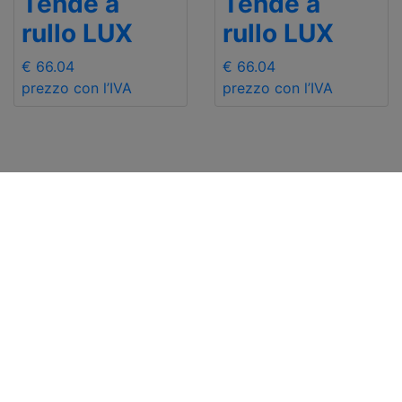
Tende a
Tende a
rullo LUX
rullo LUX
€ 66.04
€ 66.04
prezzo con l’IVA
prezzo con l’IVA
INFORMAZIONI
Contattaci
Spedizione
Inciare un mail
Resi e rimborsi
+48 881 333 798