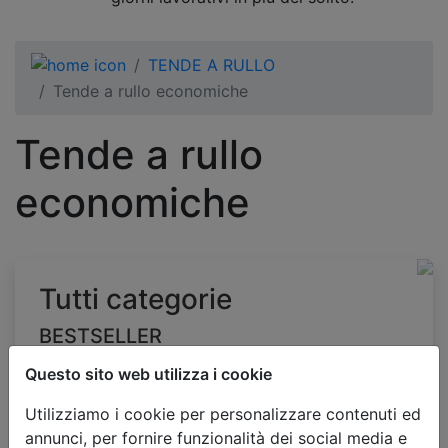
TENDE A RULLO
Tende a rullo economiche
Tende a rullo
economiche
Tutti categorie
BESTSELLER
TENDE VENEZIANE
Questo sito web utilizza i cookie
TENDE VENEZIANE PER
Utilizziamo i cookie per personalizzare contenuti ed
APPLICAZIONE
annunci, per fornire funzionalità dei social media e