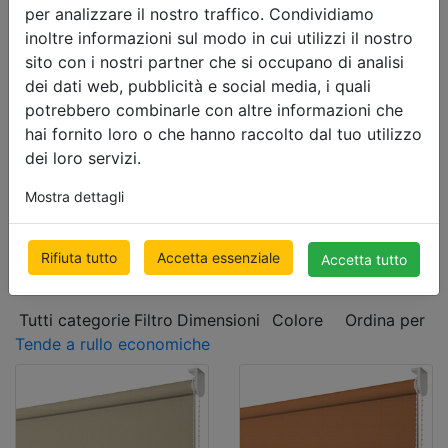
TENDE OSCURANTI
per analizzare il nostro traffico. Condividiamo
inoltre informazioni sul modo in cui utilizzi il nostro
TENDE A RULLO
sito con i nostri partner che si occupano di analisi
Tende a Rullo in Tessuto
dei dati web, pubblicità e social media, i quali
Tende a Rullo Oscuranti
potrebbero combinarle con altre informazioni che
Tende a Rullo Day&Night
hai fornito loro o che hanno raccolto dal tuo utilizzo
Tende a rullo su misura
dei loro servizi.
Tende a rullo economiche
Mostra dettagli
TENDE VERTICALI
TENDE PLISSETTATE
Rifiuta tutto
Accetta essenziale
Accetta tutto
Tutti categorie
Filtro
Dimensioni
Colore
Ordina per
Tende a rullo economiche