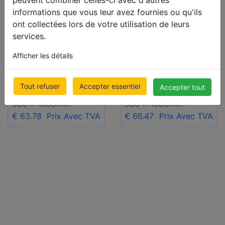
Deal
Deal
informations que vous leur avez fournies ou qu'ils
Stores faux-
Stores faux-
ont collectées lors de votre utilisation de leurs
bois à
bois à
services.
lamelles
lamelles
Afficher les détails
50mm
65mm
CEDRO
CEDRO
Tout refuser
Accepter essentiel
Accepter tout
500 x 1000mm
500 x 1000mm
€ 63.78
Prix Avec TVA
€ 66.47
Prix Avec TVA