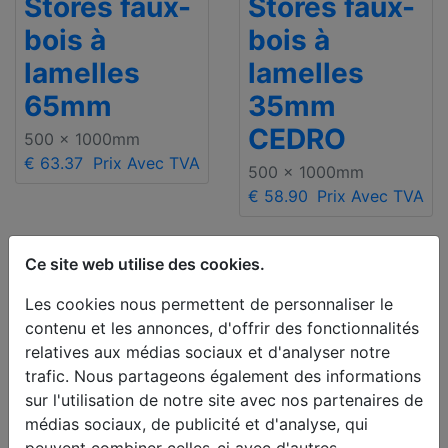
Stores faux-
Stores faux-
bois à
bois à
lamelles
lamelles
65mm
35mm
CEDRO
500 x 1000mm
€ 63.37
Prix Avec TVA
500 x 1000mm
€ 58.90
Prix Avec TVA
Ce site web utilise des cookies.
Les cookies nous permettent de personnaliser le
contenu et les annonces, d'offrir des fonctionnalités
relatives aux médias sociaux et d'analyser notre
trafic. Nous partageons également des informations
sur l'utilisation de notre site avec nos partenaires de
médias sociaux, de publicité et d'analyse, qui
peuvent combiner celles-ci avec d'autres