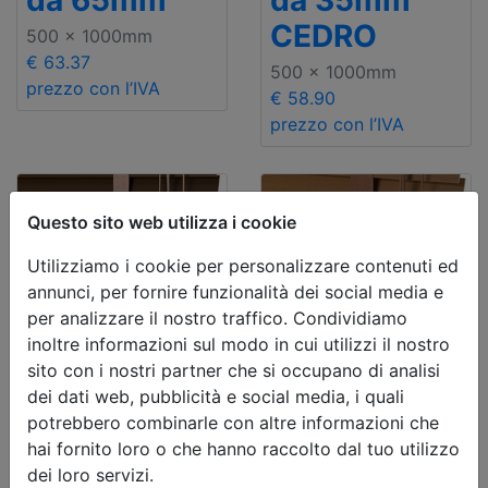
da 65mm
da 35mm
CEDRO
500 x 1000mm
€ 63.37
500 x 1000mm
prezzo con l’IVA
€ 58.90
prezzo con l’IVA
Questo sito web utilizza i cookie
Utilizziamo i cookie per personalizzare contenuti ed
annunci, per fornire funzionalità dei social media e
per analizzare il nostro traffico. Condividiamo
inoltre informazioni sul modo in cui utilizzi il nostro
sito con i nostri partner che si occupano di analisi
dei dati web, pubblicità e social media, i quali
Deal
Deal
potrebbero combinarle con altre informazioni che
Veneziane
Veneziane
hai fornito loro o che hanno raccolto dal tuo utilizzo
faux-wood
faux-wood
dei loro servizi.