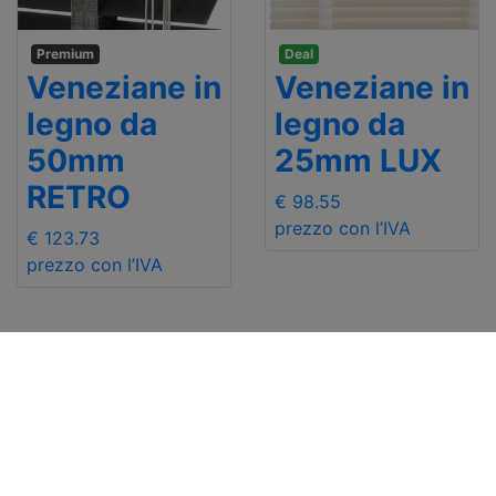
Premium
Deal
Veneziane in
Veneziane in
legno da
legno da
50mm
25mm LUX
RETRO
€ 98.55
prezzo con l’IVA
€ 123.73
prezzo con l’IVA