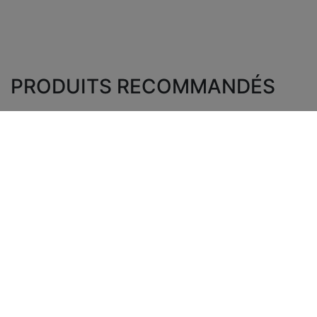
PRODUITS RECOMMANDÉS
INFOS
Contactez-nous
IMPORTANTES
Envoyer Mail
Livraison
+48 881 333 794
Retours &
office@clickforblind
Remboursement
s.com
Confidentialité
Disclaimer