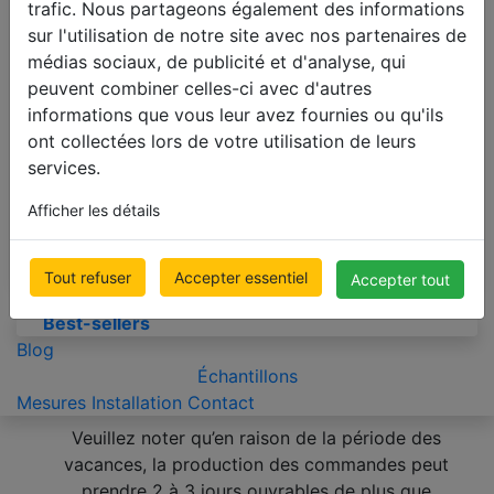
trafic. Nous partageons également des informations
STORES VERTICAUX
sur l'utilisation de notre site avec nos partenaires de
Stores Verticaux Tamisant
médias sociaux, de publicité et d'analyse, qui
Stores Verticaux Occultant
peuvent combiner celles-ci avec d'autres
informations que vous leur avez fournies ou qu'ils
STORES PLISSÉS
ont collectées lors de votre utilisation de leurs
services.
Stores Plissés
Stores Plissés Occultants
Afficher les détails
Stores Plissés Double
Tout refuser
Accepter essentiel
Accepter tout
Best-sellers
Best-sellers
Blog
Échantillons
Mesures
Installation
Contact
Veuillez noter qu’en raison de la période des
vacances, la production des commandes peut
prendre 2 à 3 jours ouvrables de plus que