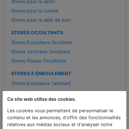
Stores pour le salon
Stores pour la cuisine
Stores pour la salle de bain
STORES OCCULTANTS
Stores Enrouleurs Occultant
Stores Verticaux Occultant
Stores Plissés Occultants
STORES À ENROULEMENT
Stores Enrouleurs Tamisant
Stores Enrouleurs Occultant
Ce site web utilise des cookies.
Stores Enrouleurs Jour / Nuit
Les cookies nous permettent de personnaliser le
Stores enrouleurs sur mesure
contenu et les annonces, d'offrir des fonctionnalités
Stores enrouleurs pas chers
relatives aux médias sociaux et d'analyser notre