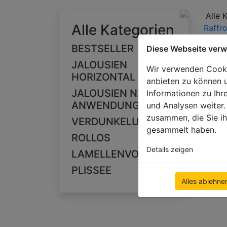
Alle 
Alle Kategorien
Raffro
BESTSELLER
Diese Webseite ver
JALOUSIEN
Wir verwenden Cookie
HORIZONTAL
anbieten zu können u
JALOUSIEN NACH
Informationen zu Ihr
ANWENDUNG
und Analysen weiter.
zusammen, die Sie ih
VERDUNKELUNG
gesammelt haben.
ROLLOS
Details zeigen
LAMELLENVORHÄNGE
PLISSEE
Alles ablehne