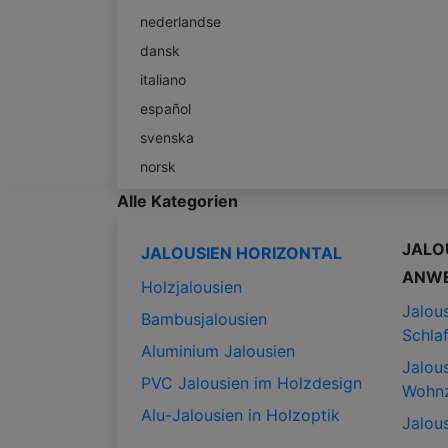
nederlandse
dansk
italiano
español
svenska
norsk
Alle Kategorien
JALO
JALOUSIEN HORIZONTAL
ANW
Holzjalousien
Jalous
Bambusjalousien
Schla
Aluminium Jalousien
Jalous
PVC Jalousien im Holzdesign
Wohn
Alu-Jalousien in Holzoptik
Jalous