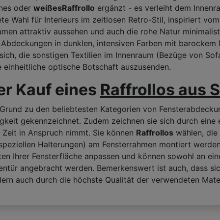
enes oder
weißes
Raffrollo
ergänzt - es verleiht dem Innenr
te Wahl für Interieurs im zeitlosen Retro-Stil, inspiriert v
men attraktiv aussehen und auch die rohe Natur minimalisti
Abdeckungen in dunklen, intensiven Farben mit barockem M
s sich, die sonstigen Textilien im Innenraum (Bezüge von So
e einheitliche optische Botschaft auszusenden.
er Kauf eines
Raffrollos aus S
Grund zu den beliebtesten Kategorien von Fensterabdeckun
gkeit gekennzeichnet. Zudem zeichnen sie sich durch eine 
l Zeit in Anspruch nimmt. Sie können
Raffrollos
wählen, die 
t speziellen Halterungen) am Fensterrahmen montiert werden.
iten Ihrer Fensterfläche anpassen und können sowohl an ei
sentür angebracht werden. Bemerkenswert ist auch, dass si
ndern auch durch die höchste Qualität der verwendeten Mate