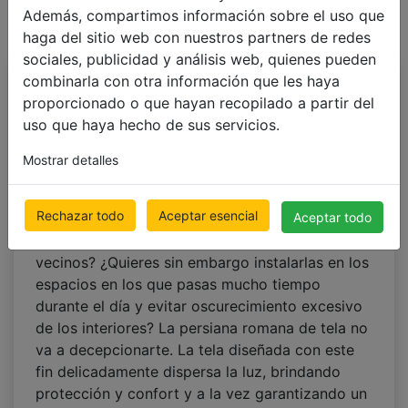
Además, compartimos información sobre el uso que
haga del sitio web con nuestros partners de redes
sociales, publicidad y análisis web, quienes pueden
combinarla con otra información que les haya
Persianas romanas de
proporcionado o que hayan recopilado a partir del
tela
–
el mejor adorno
uso que haya hecho de sus servicios.
de la ventana
Mostrar detalles
¿Estás buscando un sustituto para visillos y
Rechazar todo
Aceptar esencial
Aceptar todo
cortinas pasadas de moda que te proteja contra
la molesta luz y miradas curiosas de los
vecinos? ¿Quieres sin embargo instalarlas en los
espacios en los que pasas mucho tiempo
durante el día y evitar oscurecimiento excesivo
de los interiores? La persiana romana de tela no
va a decepcionarte. La tela diseñada con este
fin delicadamente dispersa la luz, brindando
protección y confort y a la vez garantizando un