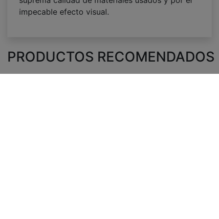
suprema calidad de materiales usados y por el
impecable efecto visual.
PRODUCTOS RECOMENDADOS
INFO DE INTERÉS
Contact Us
Entrega
Enviar Mail
Devoluciones y
+48 881 333 794
reembolsos
office@clickforblind
Política de
s.com
Privacidad
Disclaimer