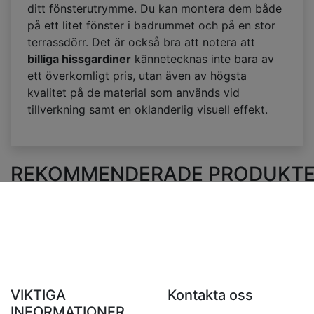
ditt fönsterutrymme. Du kan montera dem både
på ett litet fönster i badrummet och på en stor
terrassdörr. Det är också bra att notera att
billiga hissgardiner
kännetecknas inte bara av
ett överkomligt pris, utan även av högsta
kvalitet på de material som används vid
tillverkning samt en oklanderlig visuell effekt.
REKOMMENDERADE PRODUKT
VIKTIGA
Kontakta oss
INFORMATIONER