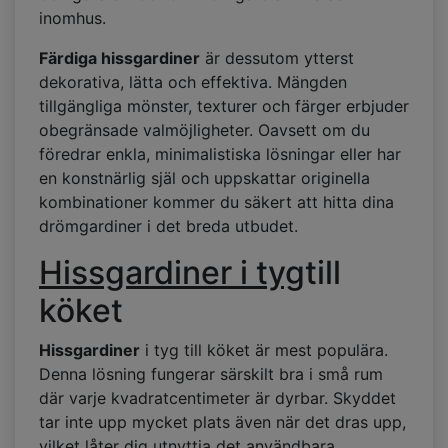
inomhus.
Färdiga hissgardiner
är dessutom ytterst
dekorativa, lätta och effektiva. Mängden
tillgängliga mönster, texturer och färger erbjuder
obegränsade valmöjligheter. Oavsett om du
föredrar enkla, minimalistiska lösningar eller har
en konstnärlig själ och uppskattar originella
kombinationer kommer du säkert att hitta dina
drömgardiner i det breda utbudet.
Hissgardiner i tyg
till
köket
Hissgardiner
i tyg till köket är mest populära.
Denna lösning fungerar särskilt bra i små rum
där varje kvadratcentimeter är dyrbar. Skyddet
tar inte upp mycket plats även när det dras upp,
vilket låter dig utnyttja det användbara