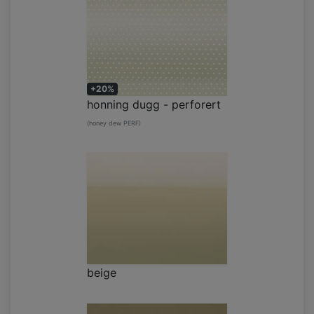
+20%
honning dugg - perforert
(honey dew PERF)
beige