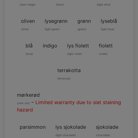
(dark beige)
(linen)
(light olive)
oliven
lysegrønn
grønn
lyseblå
(olive)
(light green)
(green)
(light blue)
blå
indigo
lys fiolett
fiolett
(blue)
(light violet)
(violet)
terrakotta
(terracota)
mørkerød
–
Limited warranty due to slat staining
(dark red)
hazard
parsimmon
lys sjokolade
sjokolade
(light chocolate)
(chocolate)