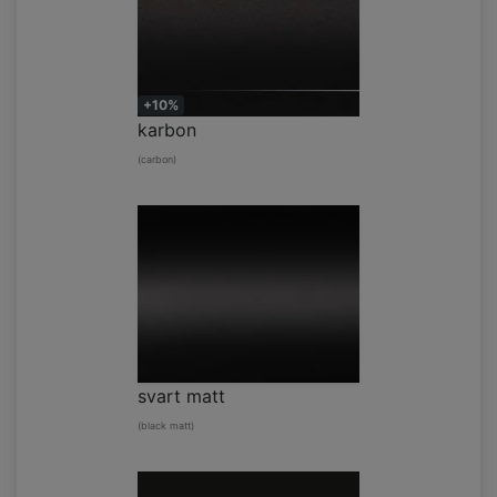
+10%
karbon
(carbon)
svart matt
(black matt)