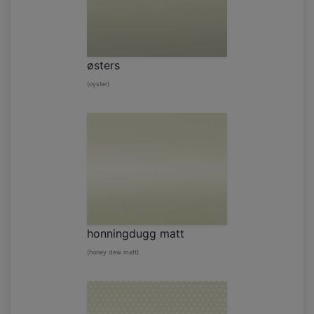
østers
(oyster)
honningdugg matt
(honey dew matt)