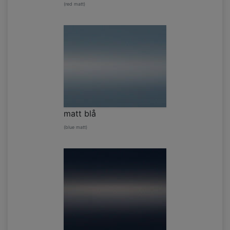
(red matt)
matt blå
(blue matt)