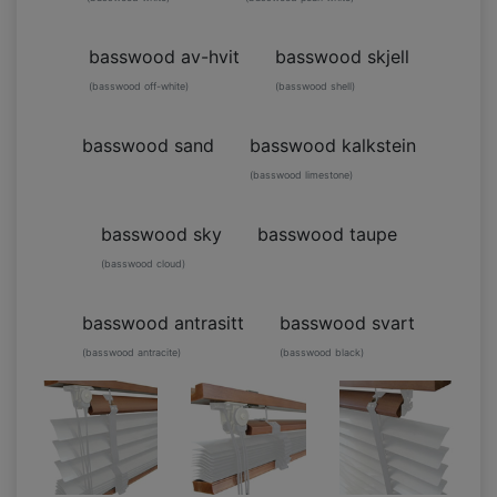
basswood av-hvit
basswood skjell
(basswood off-white)
(basswood shell)
basswood sand
basswood kalkstein
(basswood limestone)
basswood sky
basswood taupe
(basswood cloud)
basswood antrasitt
basswood svart
(basswood antracite)
(basswood black)