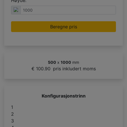
Høyde:
Beregne pris
500
x
1000
mm
€ 100.90
pris inkludert moms
Konfigurasjonstrinn
1
2
3