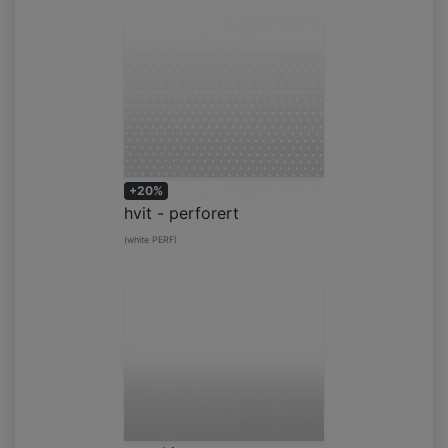
+20%
hvit - perforert
(white PERF)