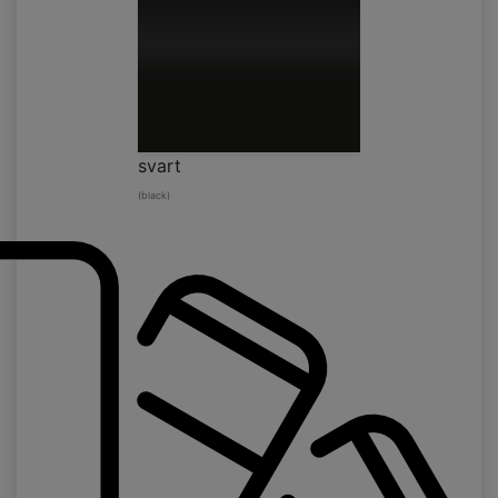
svart
(black)