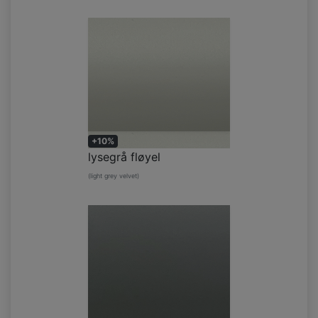
+10%
lysegrå fløyel
(light grey velvet)