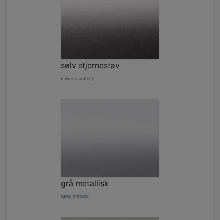
sølv stjernestøv
(silver stardust)
grå metallisk
(grey metallic)