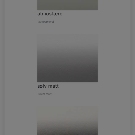
atmosfære
(atmosphere)
sølv matt
(silver matt)