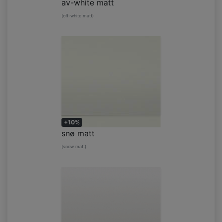
av-white matt
(off-white matt)
+10%
snø matt
(snow matt)