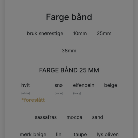
Farge bånd
bruk snørestige
10mm
25mm
38mm
FARGE BÅND 25 MM
hvit
snø
elfenbein
beige
(white)
(snow)
(ivory)
*foreslått
sassafras
mocca
sand
mørk beige
lin
taupe
lys oliven