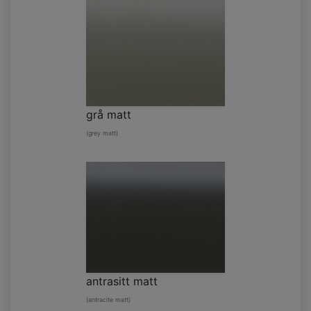
grå matt
(grey matt)
antrasitt matt
(antracite matt)