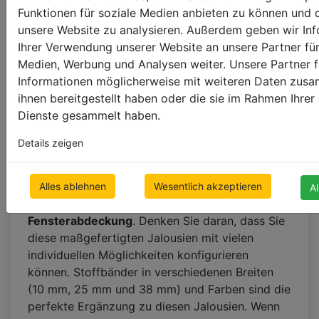
Holz sind und eine matte Oberfläche haben. Sie
Funktionen für soziale Medien anbieten zu können und d
sehen in jeder Art von Inneneinrichtung elegant
unsere Website zu analysieren. Außerdem geben wir In
und stilvoll aus. Die Kunden lieben
weiße und
Ihrer Verwendung unserer Website an unsere Partner für
schwarze Bambusjalousien
- sie sehen in
Medien, Werbung und Analysen weiter. Unsere Partner f
modernen Innenräumen großartig aus und lassen
Informationen möglicherweise mit weiteren Daten zusa
sich auch gut mit anderen Designstilen
ihnen bereitgestellt haben oder die sie im Rahmen Ihre
kombinieren.
Dienste gesammelt haben.
Sie sind in vielen Größen erhältlich (35mm,
Details zeigen
50mm - die beliebtesten und 65mm Lamellen)
und die Möglichkeit, fast 300 cm Breite
Jalousien für größere Fenster zu erstellen,
Alles ablehnen
Wesentlich akzeptieren
A
machen sie zu einer
idealen Wahl als
Fensterabdeckung
. Denken Sie daran, dass Sie
diese maßgefertigten Jalousien mit vielen
individuellen Möglichkeiten konfigurieren
können. Stoffbänder in verschiedenen Breiten
(10 mm, 25 mm und 38 mm) und Farben sind die
perfekte Ergänzung zu diesen Jalousien. Wenn