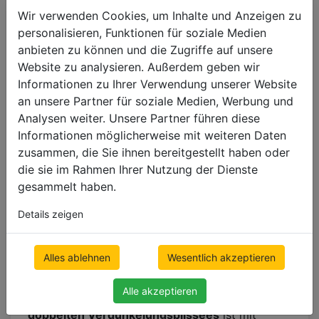
Wir verwenden Cookies, um Inhalte und Anzeigen zu
Doppelte
personalisieren, Funktionen für soziale Medien
Verdunkelungsplissees
anbieten zu können und die Zugriffe auf unsere
Website zu analysieren. Außerdem geben wir
mit Wabenstruktur
Informationen zu Ihrer Verwendung unserer Website
an unsere Partner für soziale Medien, Werbung und
Doppelte Verdunkelungsplissees
bestehen aus
Analysen weiter. Unsere Partner führen diese
doppelten Materialabschnitten, die sich zu
Informationen möglicherweise mit weiteren Daten
einem Sechseck falten und innen hohl sind,
zusammen, die Sie ihnen bereitgestellt haben oder
wodurch ein wabenartiges Erscheinungsbild
die sie im Rahmen Ihrer Nutzung der Dienste
entsteht. Dank dieser Struktur entsteht im
gesammelt haben.
Gewebe ein Luftpolster, das für entsprechende
Wärmedämmeigenschaften sorgt. In der
Details zeigen
Sommersaison schützt es die Räume vor
Aufheizung und sorgt für angenehme Kühle, im
Alles ablehnen
Wesentlich akzeptieren
Winter verhindert es hingegen Wärmeverluste
und bildet eine zusätzliche Isolationsschicht
Alle akzeptieren
gegen Minustemperaturen. Das Innere der
doppelten Verdunkelungsplissees
ist mit