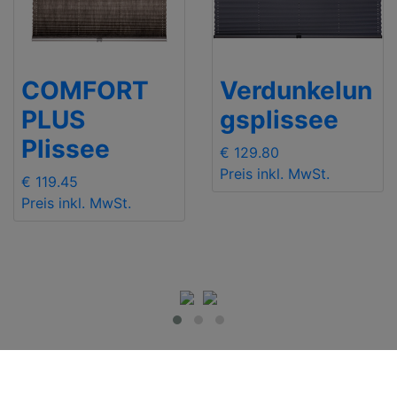
COMFORT
Verdunkelun
PLUS
gsplissee
Plissee
€ 129.80
Preis inkl. MwSt.
€ 119.45
Preis inkl. MwSt.