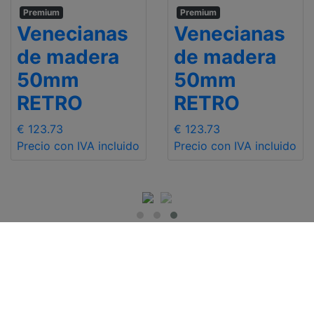
Premium
Premium
Venecianas
Venecianas
de madera
de madera
50mm
50mm
RETRO
RETRO
€ 123.73
€ 123.73
Precio con IVA incluido
Precio con IVA incluido