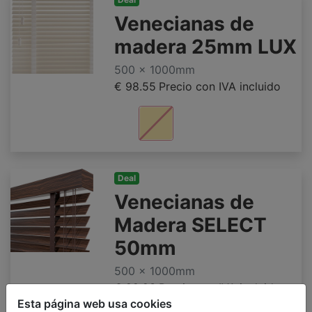
Venecianas de
madera 25mm LUX
500 x 1000mm
€ 98.55
Precio con IVA incluido
Deal
Venecianas de
Madera SELECT
50mm
500 x 1000mm
€ 92.23
Precio con IVA incluido
Esta página web usa cookies