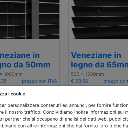
neziane in
Veneziane in
gno da 50mm
legno da 65m
 x 1000mm
500 x 1000mm
.38
prezzo con l’IVA
€ 93.68
prezzo con 
zza i cookie
per personalizzare contenuti ed annunci, per fornire funziona
e il nostro traffico. Condividiamo inoltre informazioni sul mo
tri partner che si occupano di analisi dei dati web, pubblicit
binarle con altre informazioni che hai fornito loro o che h