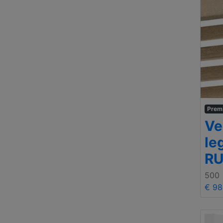
Prem
Ve
le
RU
500
€ 98