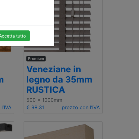
Accetta tutto
Premium
Veneziane in
m
legno da 35mm
RUSTICA
500 x 1000mm
l’IVA
€ 98.31
prezzo con l’IVA