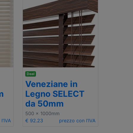
Deal
Veneziane in
m
Legno SELECT
da 50mm
500 x 1000mm
l’IVA
€ 92.23
prezzo con l’IVA