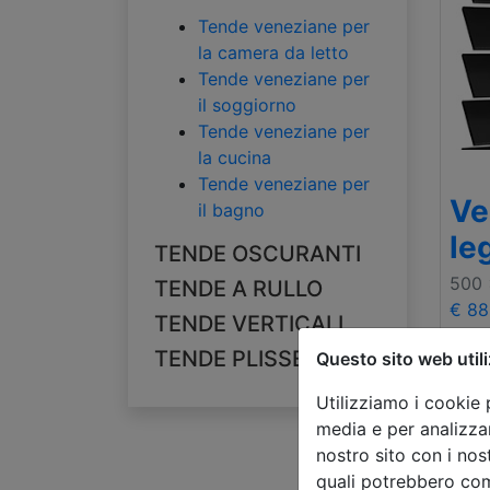
Tende veneziane per
la camera da letto
Tende veneziane per
il soggiorno
Tende veneziane per
la cucina
Tende veneziane per
Ve
il bagno
le
TENDE OSCURANTI
500
TENDE A RULLO
€ 88
TENDE VERTICALI
TENDE PLISSETTATE
Questo sito web utili
Utilizziamo i cookie 
media e per analizzar
nostro sito con i nos
quali potrebbero com