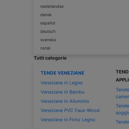
nederlandse
dansk
español
deutsch
svenska
norsk
Tutti categorie
TEND
TENDE VENEZIANE
APPL
Veneziane in Legno
Tende
Veneziane in Bambu
camer
Veneziane in Alluminio
Tende
Veneziane PVC Faux-Wood
soggi
Veneziane in Finto Legno
Tende