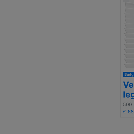
Budg
Ve
le
500
€ 68