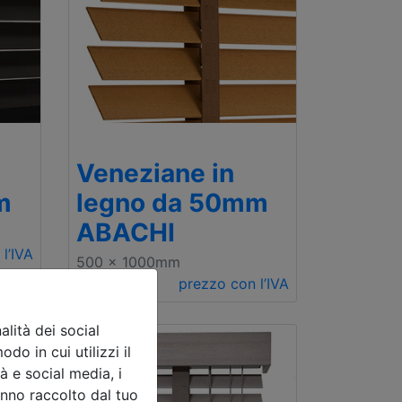
Veneziane in
m
legno da 50mm
ABACHI
l’IVA
500 x 1000mm
€ 101.20
prezzo con l’IVA
lità dei social
do in cui utilizzi il
à e social media, i
anno raccolto dal tuo