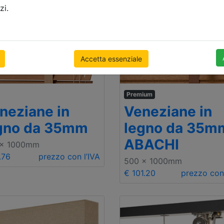
zi.
Accetta essenziale
Premium
neziane in
Veneziane in
gno da 35mm
legno da 35m
ABACHI
 x 1000mm
.76
prezzo con l’IVA
500 x 1000mm
€ 101.20
prezzo con 