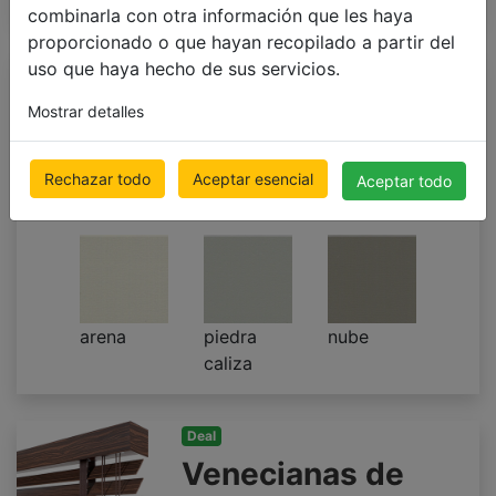
combinarla con otra información que les haya
proporcionado o que hayan recopilado a partir del
uso que haya hecho de sus servicios.
Deal
Venecianas de
Mostrar detalles
madera 25mm LUX
500 x 1000mm
Rechazar todo
Aceptar esencial
Aceptar todo
€ 98.55
Precio con IVA incluido
arena
piedra
nube
caliza
Deal
Venecianas de