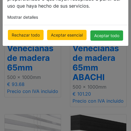
uso que haya hecho de sus servicios.
Mostrar detalles
Rechazar todo
Aceptar esencial
Aceptar todo
Premium
Venecianas
Venecianas
de madera
de madera
65mm
65mm
ABACHI
500 x 1000mm
€ 93.68
500 x 1000mm
Precio con IVA incluido
€ 101.20
Precio con IVA incluido