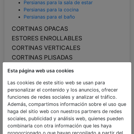
Persianas para la sala de estar
Persianas para la cocina
Persianas para el baño
CORTINAS OPACAS
ESTORES ENROLLABLES
CORTINAS VERTICALES
CORTINAS PLISADAS
Esta página web usa cookies
Todos Categorías
Filtrar
Dimensiones
Ordenar
Las cookies de este sitio web se usan para
Color
Tamaño de las laminillas
por
personalizar el contenido y los anuncios, ofrecer
Persianas para la sala de estar
funciones de redes sociales y analizar el tráfico.
65mm
Además, compartimos información sobre el uso que
haga del sitio web con nuestros partners de redes
sociales, publicidad y análisis web, quienes pueden
combinarla con otra información que les haya
proporcionado o que hayan recopilado a partir del