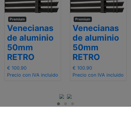
Premium
Premium
Venecianas
Venecianas
de aluminio
de aluminio
50mm
50mm
RETRO
RETRO
€ 100.90
€ 100.90
Precio con IVA incluido
Precio con IVA incluido