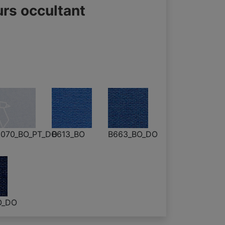
urs occultant
070_BO_PT_DO
B613_BO
B663_BO_DO
O_DO