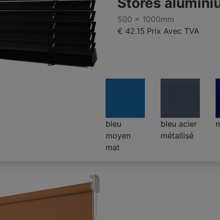
Stores alumin
500 x 1000mm
€ 42.15
Prix Avec TVA
bleu
bleu acier
m
moyen
métallisé
mat