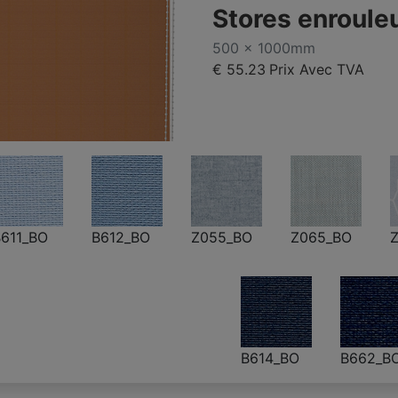
Stores enroule
500 x 1000mm
€ 55.23
Prix Avec TVA
611_BO
B612_BO
Z055_BO
Z065_BO
Z
B614_BO
B662_B