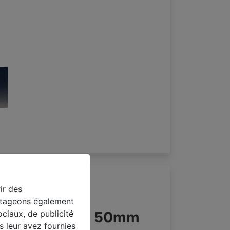
ir des
artageons également
ociaux, de publicité
ium à lamelles 50mm
s leur avez fournies