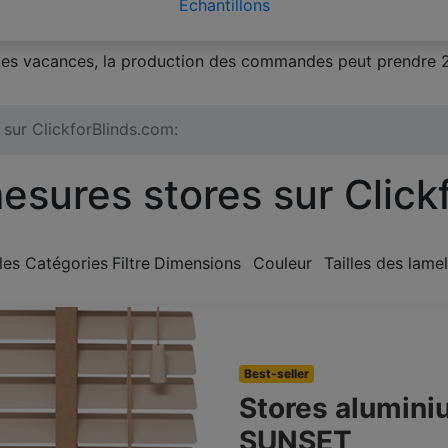
Échantillons
 des vacances, la production des commandes peut prendre 2
 sur ClickforBlinds.com:
esures stores sur Click
les Catégories
Filtre
Dimensions
Couleur
Tailles des lamel
Best-seller
Stores alumin
SUNSET