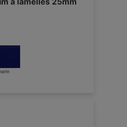
ium à lamelles 25mm
arin