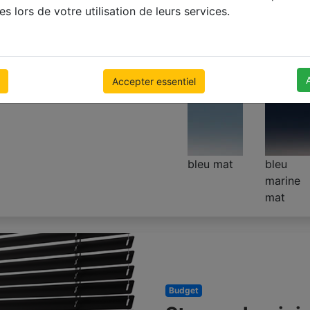
RETRO
es lors de votre utilisation de leurs services.
500 x 1000mm
€ 100.90
Prix Avec TVA
Accepter essentiel
bleu mat
bleu
marine
mat
Budget