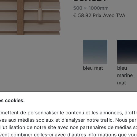
500 x 1000mm
€ 58.82
Prix Avec TVA
bleu mat
bleu
marine
mat
es cookies.
mettent de personnaliser le contenu et les annonces, d'offr
Premium
tives aux médias sociaux et d'analyser notre trafic. Nous p
l'utilisation de notre site avec nos partenaires de médias s
Stores alumin
uvent combiner celles-ci avec d'autres informations que vou