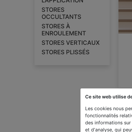
L'APPLICATION
STORES
OCCULTANTS
STORES À
ENROULEMENT
STORES VERTICAUX
STORES PLISSÉS
Ce site web utilise d
Les cookies nous per
fonctionnalités rela
des informations sur 
et d'analyse, qui pe