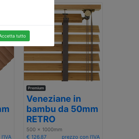
Accetta tutto
Premium
Veneziane in
mm
bambu da 50mm
RETRO
500 x 1000mm
l’IVA
€ 126.87
prezzo con l’IVA