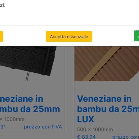
zi.
Accetta essenziale
neziane in
Veneziane in
mbu da 25mm
bambu da 25
LUX
 x 1000mm
.31
prezzo con l’IVA
500 x 1000mm
€ 83.94
prezzo con 