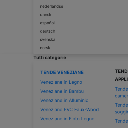
nederlandse
dansk
español
deutsch
svenska
norsk
Tutti categorie
TEND
TENDE VENEZIANE
APPL
Veneziane in Legno
Tende
Veneziane in Bambu
camer
Veneziane in Alluminio
Tende
Veneziane PVC Faux-Wood
soggi
Veneziane in Finto Legno
Tende