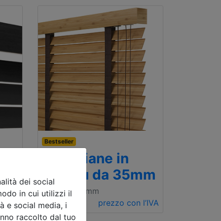
Bestseller
Veneziane in
mm
bambu da 35mm
lità dei social
500 x 1000mm
do in cui utilizzi il
l’IVA
€ 74.81
prezzo con l’IVA
à e social media, i
anno raccolto dal tuo