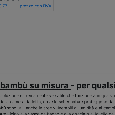
8.77
prezzo con l’IVA
 bambù su misura
-
per quals
soluzione estremamente versatile che funzionerà in qualsia
 della camera da letto, dove le schermature proteggono dai
mb
ù
sono utili anche in aree vulnerabili all'umidità e ai cam
tre vicino alla vasca da bagno e alla doccia o al lavello de