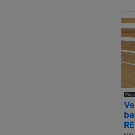
Prem
Ve
ba
R
500