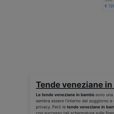
€ 12
Tende veneziane in
Le tende veneziane in bamb
ù
sono una 
sembra essere l'interno del soggiorno e
privacy. Però le
tende veneziane in
ba
con successo tali schermature sulle fines