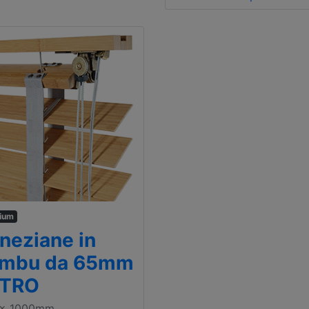
ium
neziane in
mbu da 65mm
ETRO
 x 1000mm