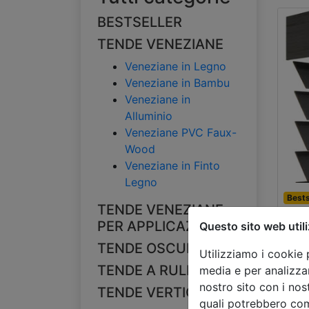
BESTSELLER
TENDE VENEZIANE
Veneziane in Legno
Veneziane in Bambu
Veneziane in
Alluminio
Veneziane PVC Faux-
Wood
Veneziane in Finto
Legno
Bests
TENDE VENEZIANE
Ve
PER APPLICAZIONE
Questo sito web utili
ba
TENDE OSCURANTI
Utilizziamo i cookie 
500
TENDE A RULLO
media e per analizzar
€ 77
nostro sito con i nos
TENDE VERTICALI
quali potrebbero com