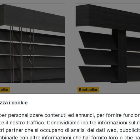
eller
Bestseller
neziane in
Veneziane in
zza i cookie
mbu da 50mm
bambu da 65
per personalizzare contenuti ed annunci, per fornire funziona
 x 1000mm
500 x 1000mm
e il nostro traffico. Condividiamo inoltre informazioni sul mo
.26
prezzo con l’IVA
€ 81.24
prezzo con 
tri partner che si occupano di analisi dei dati web, pubblicit
binarle con altre informazioni che hai fornito loro o che h