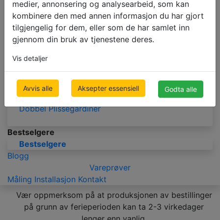
medier, annonsering og analysearbeid, som kan
LAMELLGARDINER
kombinere den med annen informasjon du har gjort
Stoff Lamellgardiner
tilgjengelig for dem, eller som de har samlet inn
Mørklegging Lamellgardiner
gjennom din bruk av tjenestene deres.
Vis detaljer
PLISSÉGARDINER
Plisségardiner
Avvis alle
Aksepter essensiell
Godta alle
Mørklegging Plisségardiner
Dobbel Plisségardiner
Bestselgere
Bestselgere
Blogg
Vareprøver
Måling
Installasjon
Kontakt
Vær oppmerksom på at produksjonen av bestillinger
på grunn av ferieperioden kan ta 2-3 virkedager
lenger enn vanlig.