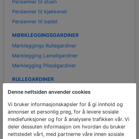
Persienner til stuen
Persienner til kjøkkenet
Persienner til badet
MØRKLEGGINGSGARDINER
Mørkleggings Rullegardiner
Mørklegging Lamellgardiner
Mørklegging Plisségardiner
RULLEGARDINER
Rullegardiner
Denne nettsiden anvender cookies
Mørklegging Rullegardiner
Vi bruker informasjonskapsler for å gi innhold og
Duo Rullegardiner
annonser et personlig preg, for å levere sosiale
mediefunksjoner og for å analysere trafikken vår. Vi
Rullegardiner på mål
deler dessuten informasjon om hvordan du bruker
Billige rullegardiner
nettstedet vårt, med partnerne våre innen sosiale