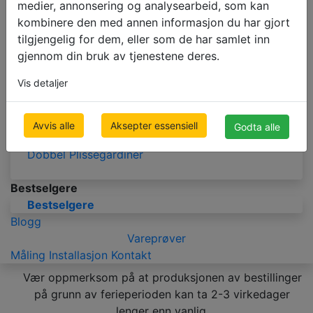
medier, annonsering og analysearbeid, som kan
LAMELLGARDINER
kombinere den med annen informasjon du har gjort
Stoff Lamellgardiner
tilgjengelig for dem, eller som de har samlet inn
Mørklegging Lamellgardiner
gjennom din bruk av tjenestene deres.
Vis detaljer
PLISSÉGARDINER
Plisségardiner
Avvis alle
Aksepter essensiell
Godta alle
Mørklegging Plisségardiner
Dobbel Plisségardiner
Bestselgere
Bestselgere
Blogg
Vareprøver
Måling
Installasjon
Kontakt
Vær oppmerksom på at produksjonen av bestillinger
på grunn av ferieperioden kan ta 2-3 virkedager
lenger enn vanlig.