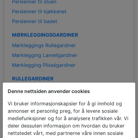
Persienner til stuen
Persienner til kjøkkenet
Persienner til badet
MØRKLEGGINGSGARDINER
Mørkleggings Rullegardiner
Mørklegging Lamellgardiner
Mørklegging Plisségardiner
RULLEGARDINER
Rullegardiner
Denne nettsiden anvender cookies
Mørklegging Rullegardiner
Vi bruker informasjonskapsler for å gi innhold og
Duo Rullegardiner
annonser et personlig preg, for å levere sosiale
mediefunksjoner og for å analysere trafikken vår. Vi
Rullegardiner på mål
deler dessuten informasjon om hvordan du bruker
Billige rullegardiner
nettstedet vårt, med partnerne våre innen sosiale