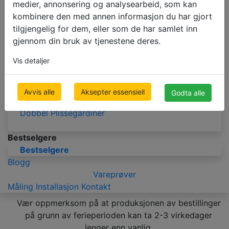
medier, annonsering og analysearbeid, som kan
LAMELLGARDINER
kombinere den med annen informasjon du har gjort
Stoff Lamellgardiner
tilgjengelig for dem, eller som de har samlet inn
Mørklegging Lamellgardiner
gjennom din bruk av tjenestene deres.
Vis detaljer
PLISSÉGARDINER
Plisségardiner
Avvis alle
Aksepter essensiell
Godta alle
Mørklegging Plisségardiner
Dobbel Plisségardiner
Bestselgere
Bestselgere
Blogg
Vareprøver
Måling
Installasjon
Kontakt
Vær oppmerksom på at produksjonen av bestillinger
på grunn av ferieperioden kan ta 2-3 virkedager
lenger enn vanlig.