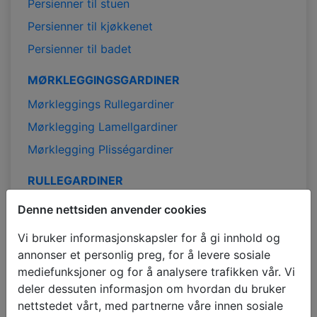
Persienner til stuen
Persienner til kjøkkenet
Persienner til badet
MØRKLEGGINGSGARDINER
Mørkleggings Rullegardiner
Mørklegging Lamellgardiner
Mørklegging Plisségardiner
RULLEGARDINER
Rullegardiner
Denne nettsiden anvender cookies
Mørklegging Rullegardiner
Vi bruker informasjonskapsler for å gi innhold og
Duo Rullegardiner
annonser et personlig preg, for å levere sosiale
mediefunksjoner og for å analysere trafikken vår. Vi
Rullegardiner på mål
deler dessuten informasjon om hvordan du bruker
Billige rullegardiner
nettstedet vårt, med partnerne våre innen sosiale