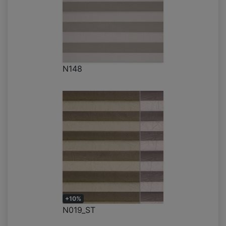
N148
+10%
N019_ST