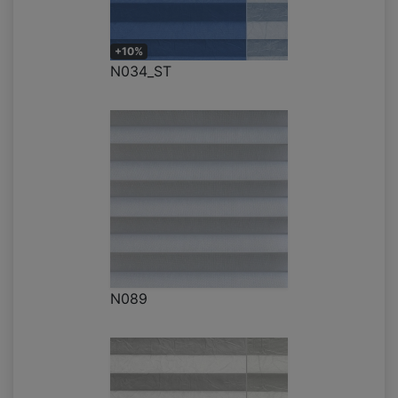
+10%
N034_ST
N089