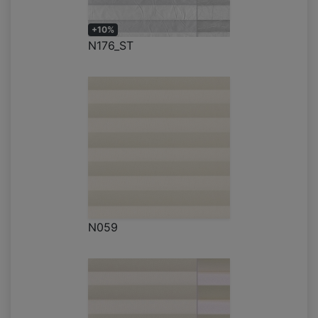
+10%
N176_ST
N059