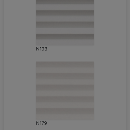
N193
N179