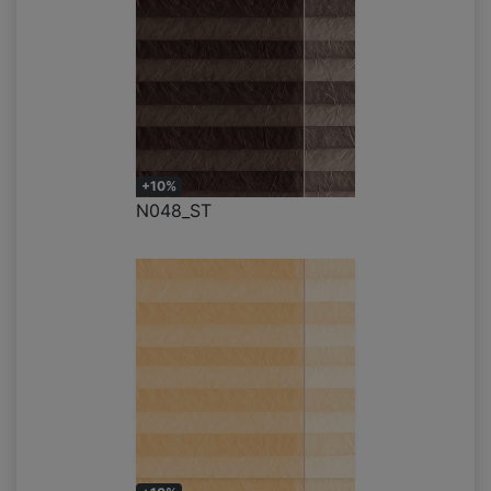
+10%
N048_ST