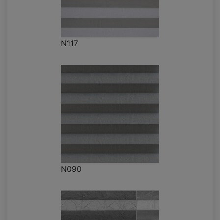
N117
N090