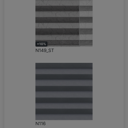
+10%
N149_ST
N116