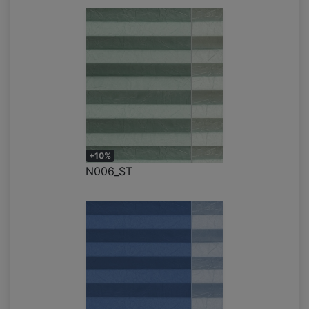
+10%
N006_ST