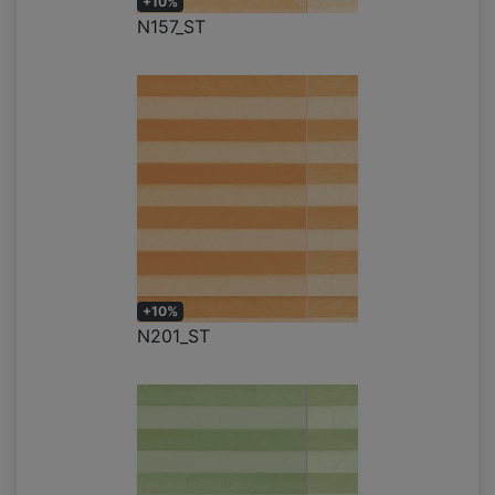
+10%
N157_ST
+10%
N201_ST