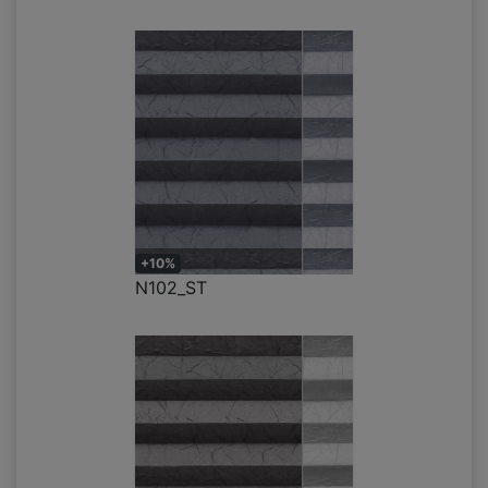
+10%
N102_ST