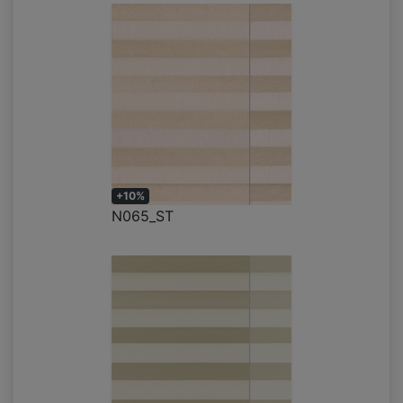
+10%
N065_ST