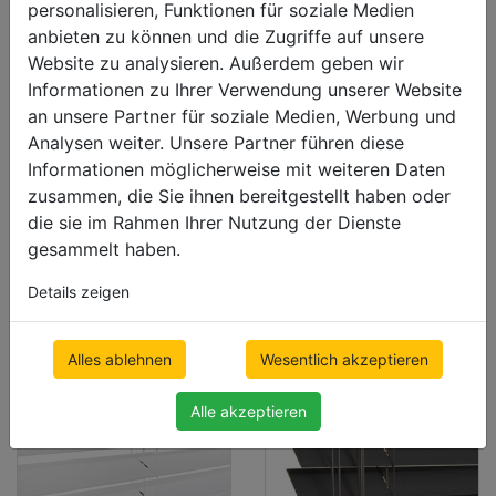
personalisieren, Funktionen für soziale Medien
anbieten zu können und die Zugriffe auf unsere
Deal
Deal
Website zu analysieren. Außerdem geben wir
Holzjalousie
Holzjalousie
Informationen zu Ihrer Verwendung unserer Website
n 25mm LUX
n SELECT
an unsere Partner für soziale Medien, Werbung und
Analysen weiter. Unsere Partner führen diese
50mm
500 x 1000mm
Informationen möglicherweise mit weiteren Daten
€ 98.55
500 x 1000mm
zusammen, die Sie ihnen bereitgestellt haben oder
Preis inkl. MwSt.
€ 92.23
die sie im Rahmen Ihrer Nutzung der Dienste
Preis inkl. MwSt.
gesammelt haben.
Details zeigen
Alles ablehnen
Wesentlich akzeptieren
Alle akzeptieren