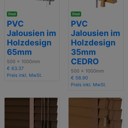
Deal
Deal
PVC
PVC
Jalousien im
Jalousien im
Holzdesign
Holzdesign
65mm
35mm
CEDRO
500 x 1000mm
€ 63.37
500 x 1000mm
Preis inkl. MwSt.
€ 58.90
Preis inkl. MwSt.