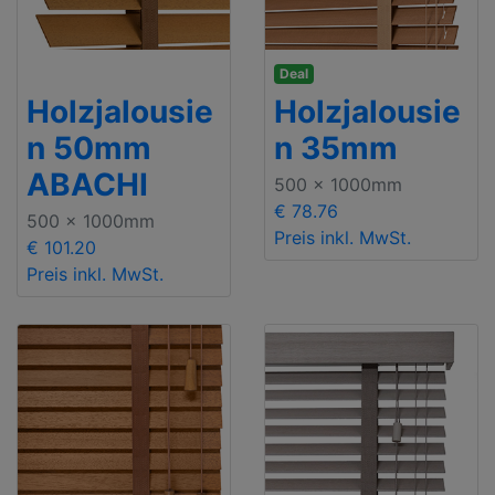
Deal
Holzjalousie
Holzjalousie
n 50mm
n 35mm
ABACHI
500 x 1000mm
€ 78.76
500 x 1000mm
Preis inkl. MwSt.
€ 101.20
Preis inkl. MwSt.