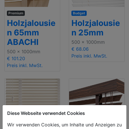
Premium
Budget
Holzjalousie
Holzjalousie
n 65mm
n 25mm
ABACHI
500 x 1000mm
€ 68.06
500 x 1000mm
Preis inkl. MwSt.
€ 101.20
Preis inkl. MwSt.
Diese Webseite verwendet Cookies
Wir verwenden Cookies, um Inhalte und Anzeigen zu