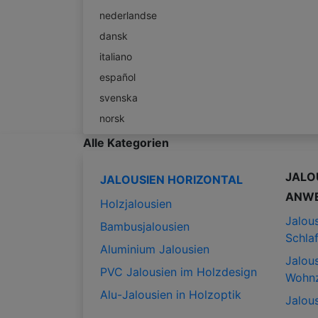
nederlandse
dansk
italiano
español
svenska
norsk
Alle Kategorien
JALO
JALOUSIEN HORIZONTAL
ANW
Holzjalousien
Jalous
Bambusjalousien
Schla
Aluminium Jalousien
Jalous
PVC Jalousien im Holzdesign
Wohn
Alu-Jalousien in Holzoptik
Jalous