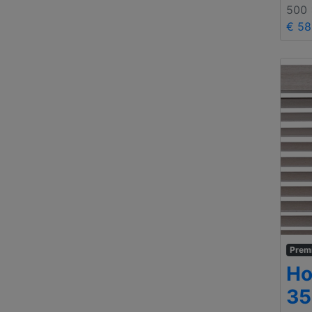
500
€ 58
Prem
Ho
35