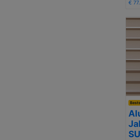
€ 77
Bests
Al
Ja
S