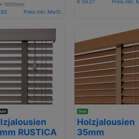
€ 56.27
Preis inkl.
 x 1000mm
.82
Preis inkl. MwSt.
ium
Deal
lzjalousien
Holzjalousien
mm RUSTICA
35mm