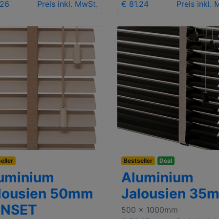
.26
Preis inkl. MwSt.
€ 81.24
Preis inkl.
eller
Bestseller
Deal
uminium
Aluminium
lousien 50mm
Jalousien 35
UNSET
500 x 1000mm