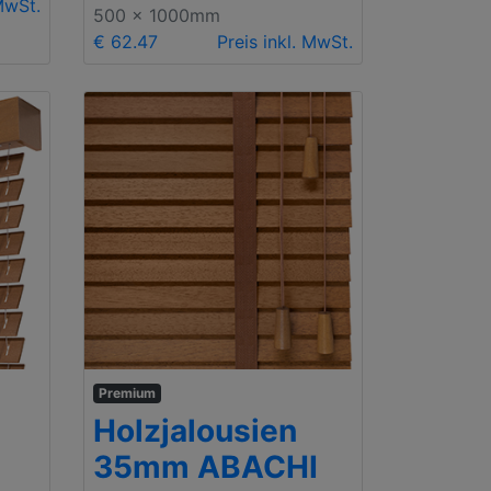
 MwSt.
500 x 1000mm
€ 62.47
Preis inkl. MwSt.
Premium
Holzjalousien
35mm ABACHI