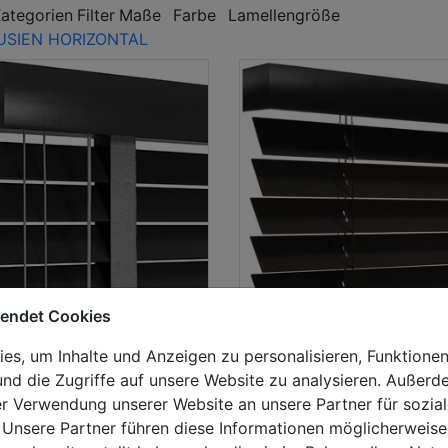
Kategorien
Filter
Maße
Farbe
Lamellengröße
USIEN HORIZONTAL
wendet Cookies
eller
Bestseller
s, um Inhalte und Anzeigen zu personalisieren, Funktionen
lzjalousien
Holzjalousien
nd die Zugriffe auf unsere Website zu analysieren. Außer
0mm
65mm
er Verwendung unserer Website an unsere Partner für sozi
 Unsere Partner führen diese Informationen möglicherweise
 x 1000mm
500 x 1000mm