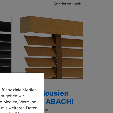
Sortieren nach
Bestseller
 für soziale Medien
Holzjalousien
dem geben wir
50mm ABACHI
ale Medien, Werbung
 mit weiteren Daten
500 x 1000mm